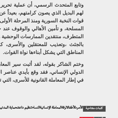
وتابع المتحدث الرسمي، أن عملية تحرير
لهم البديل الذي يصون كرامتهم، بعيداً عن 
قوات النخبة السورية ومنذ المرحلة الأولى
المسلحة، و تأمين الأهالي والوقوف عند ح
المتطرف، منتقدين الممارسات الوحشية وا
بالجثث ،وتعذيب للمعتقلين والأسرى، كم
المناطق التي يشكل أبناءها نواة القوات.
وختم الشاكر بقوله، لقد أثبت سير المعار
الدولي الإنساني، فقد وقع بأيدي عناصر ا
في إطار المعاملة القانونية للأسرى، التي تض
الأسرىالأطفالالرقةالمعاملة الإنسانيةالنساءتنظيم داعشحماية المدن
كلمات مفتاحية