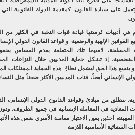
 تأسست على فكرة بناء الدولة المدنية الديمقراطية التعد
تعمل على سيادة القانون، كمقدمة للدولة القانونية التي 
ون.
هي أدبيات كرستها قيادة قوات النخبة في الكثير من ال
يع القوانين الإلهية والوضعية، و قواعد القانون الدولي الإن
عات المسلحة، لاسيما تلك المتعلقة بعدم المساس بحقو
لشخصية، إذ تشكل حماية المدنيين خلال النزاعات الم
و يتسع هذا الحق ليشمل نطاق هذه الحماية الممتلكات المدن
الإنساني أيضاً، فئات المدنيين الأكثر ضعفاً مثل النساء
رية، ننطلق من مبادئ وقواعد القانون الدولي الإنساني، ا
 المعادية في المعاملة الإنسانية في جميع الظروف، ودون 
مهينة، آخذين بعين الاعتبار معاملة الأسرى ضمن هذه الأدب
ت القضائية الأساسية اللازمة.