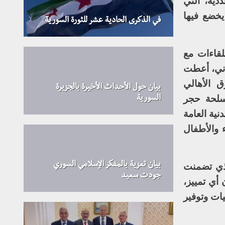
دية، التي
يخضع فيها
في الذكرى الحادية عشر للثورة السورية
لقاءات مع
ساني، أعطت
ق الأهالي
بيان حول الأحداث الأخيرة بالجزيرة
سلحة حجر
السورية
ية العامة
 والأطفال
بيان تعزية بالمفكر الإسلامي السوري
لذي تضمنت
جودت سعيد
أي تمييز،
يات وتوفير