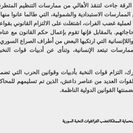
 الرقة جاءت لتنقذ الأهالي من ممارسات التنظيم المتطر
الممارسات الاستبدادية والشمولية، التي طالما عانوا منها.
 لعملية غضب الفرات، اشتغلت على الالتزام القانوني بقواع
اجاتهم. بالمقابل فإنها تقوم بإعمال حكم القانون مع عناص
للاإنسانية التي ارتكبها البعض من أطراف الصراع السوري،
مارسات تبتعد الإنسانية، وتنأى عن أدبيات قوات النخب
ك، التزام قوات النخبة بأدبيات وقوانين الحرب التي تضمنه
لقوات العديد من عناصر داعش، الذين تم تسليمهم للمحاكمة
منتها القوانين الدولية الناظمة.
يينحماية الممتلكاتغضب الفراتقوات النخبة السورية