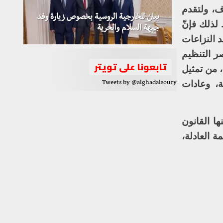
ف، ولتقدم
بيان للخارجية الروسية بخصوص زيارة وفد
 لذلك فإنّ
جبهة السلام والحرية
د النزاعات
ر التنظيم
تابعونا على تويتر
 من تمثيل
ة، وعادات
Tweets by @alghadalsoury
ا القانون
 العادلة،