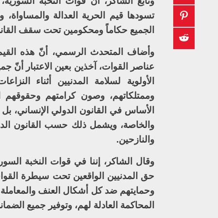
وتابع الشاكر، أنّ قوات النخبة السورية،
تسودها قيم الحرية العدالة والمساواة، و
الجميع حكاماً ومحكومين تحت سقف القان
وأضاف المتحدث الرسمي، أنّ هذه القيم 
عناصر القوات، آخذين بعين الاعتبار أنّ جم
الأولوية لسلامة المدنيين أثناء النزا
وممتلكاتهم، وصون كرامتهم وحقوقهم ا
الأساس في القانون الدولي الإنساني، بل 
والخاصة، ويشمل ذلك حسب القانون الدولي 
والنازحين.
وقال الشاكر، إننا في قوات النخبة السو
حق المدنيين الواقعين تحت سيطرة القوات
وحمايتهم ضد كل أشكال العنف والمعاملة ال
المحاكمة العادلة لهم، وتوفير جميع الضمانا