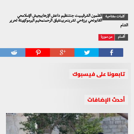
القلمون الشرقيبيت جنتنظيم داعش الإرهابيجيش الإسلامحي
كلمات مفتاحية
القابونحي برزةحي تشرينعربينفيلق الرحمنمخيم اليرموكهيئة تحرير
الشام
أقسام
من سوريا
تابعونا على فيسبوك
أحدث الإضافات