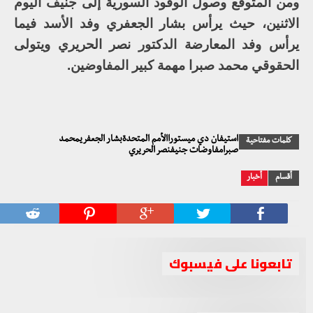
ومن المتوقع وصول الوفود السورية إلى جنيف اليوم
الاثنين، حيث يرأس بشار الجعفري وفد الأسد فيما
يرأس وفد المعارضة الدكتور نصر الحريري ويتولى
الحقوقي محمد صبرا مهمة كبير المفاوضين.
استيفان دي ميستوراالأمم المتحدةبشار الجعفريمحمد
كلمات مفتاحية
صبرامفاوضات جنيفنصر الحريري
أقسام
أخبار
تابعونا على فيسبوك