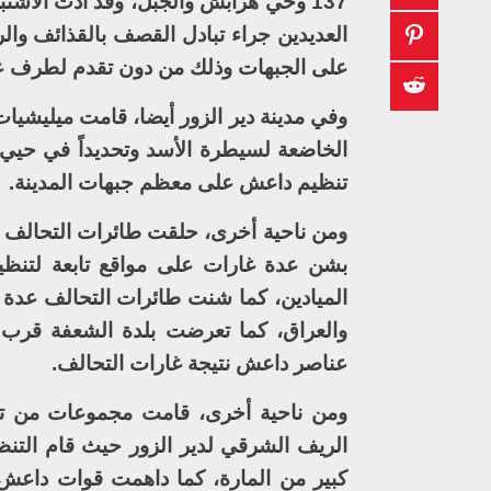
137 وحي هرابش والجبل، وقد أدت الاش
العديدين جراء تبادل القصف بالقذائف و
على الجبهات وذلك من دون تقدم لطرف 
وفي مدينة دير الزور أيضا، قامت ميليشيات
الخاضعة لسيطرة الأسد وتحديداً في حيي 
تنظيم داعش على معظم جبهات المدينة.
ومن ناحية أخرى، حلقت طائرات التحالف 
بشن عدة غارات على مواقع تابعة لتنظي
الميادين، كما شنت طائرات التحالف عدة
والعراق، كما تعرضت بلدة الشعفة قرب 
عناصر داعش نتيجة غارات التحالف.
ومن ناحية أخرى، قامت مجموعات من ت
الريف الشرقي لدير الزور حيث قام التن
كبير من المارة، كما داهمت قوات داعش 