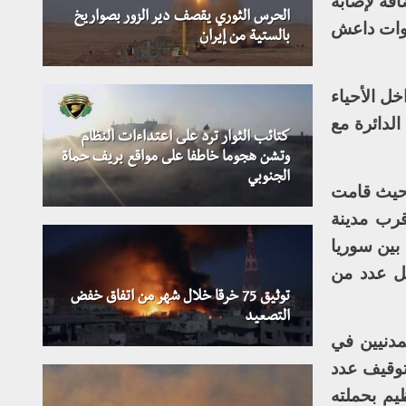
فة لإصابة
الحرس الثوري يقصف دير الزور بصواريخ
قوات داعش
بالستية من إيران
خل الأحياء
لدائرة مع
كتائب الثوار ترد على اعتداءات النظام
وتشن هجوما خاطفا على مواقع بريف حماة
الجنوبي
 حيث قامت
قرب مدينة
بين سوريا
تل عدد من
توثيق 75 خرقا خلال شهر من اتفاق خفض
التصعيد
دنيين في
توقيف عدد
يم بحملته