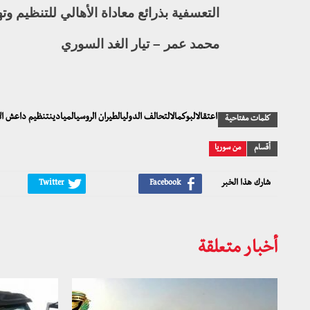
التعسفية بذرائع معاداة الأهالي للتنظيم و
محمد عمر – تيار الغد السوري
اعتقالالبوكمالالتحالف الدوليالطيران الروسيالميادينتنظيم داعش ا
كلمات مفتاحية
أقسام
من سوريا
شارك هذا الخبر
أخبار متعلقة