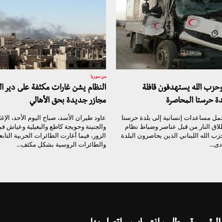
من سوريا
وحزب الله يستهدفون قافلة
النظام يشن غارات مكثفة على دير ال
ة حرستا المحاصرة
مجازر جديدة بحق الأهالي
مل مساعدات إنسانية إلى بلدة حرستا
عاود طيران الأسد، صباح اليوم الأحد، الإ
اق النار من قبل عناصر وضباط نظام
والجنينة وحويجة كاطع والبغيلية وعياش في
ب الله اللبناني الذين يحاصرون البلدة
الزور، فيما أغارت الطائرات الحربية التابع
ى...
والطائرات الروسية بشكل مكثف...