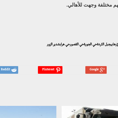
تهم مختلفة وجهت للأهالي.
لإرهابيجبل الثردةحي الجورةحي القصورحي هرابشدير الزور