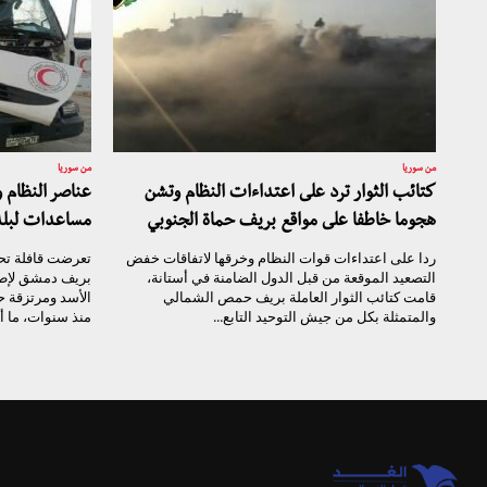
من سوريا
من سوريا
كتائب الثوار ترد على اعتداءات النظام وتشن
عناصر النظام 
هجوما خاطفا على مواقع بريف حماة الجنوبي
مساعدات لبلد
ردا على اعتداءات قوات النظام وخرقها لاتفاقات خفض
تعرضت قافلة تح
التصعيد الموقعة من قبل الدول الضامنة في أستانة،
بريف دمشق لإطل
قامت كتائب الثوار العاملة بريف حمص الشمالي
الأسد ومرتزقة حز
والمتمثلة بكل من جيش التوحيد التابع...
منذ سنوات، ما أد