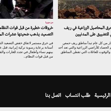
من سوريا
رق المحاصيل الزراعية في ريف
خروقات خطيرة من قبل قوات النظام
للتضييق على المدنيين
التصعيد يذهب ضحيتها عشرات الم
ار من كل عام تبدأ مناطق ريف حمص
في خرق مستمر لاتفاق خفض التصعيد الذ
لحصاد للأراضي الزراعية والتي تعد أحد
أستانة برعاية رسوية تركية إيرانية، قتل 
والوقوت للعائلات التي تقطن المناطق
بينهم نساء وأطفال في تجدد للغارات وا
من قبل قوات النظام...
الرئيسية
طلب انتساب
اتصل بنا