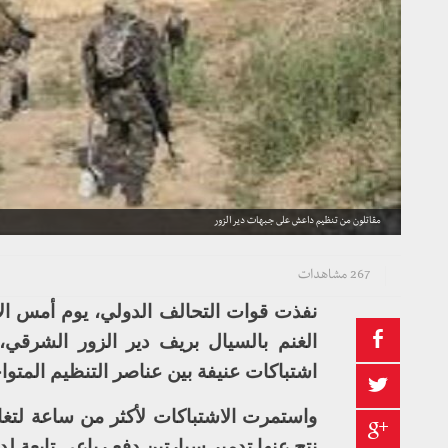
مقاتلون من تنظيم داعش على جبهات دير الزور
267 مشاهدات
نفذت قوات التحالف الدولي، يوم أمس ال
الغنم بالسيال بريف دير الزور الشرقي،
اشتباكات عنيفة بين عناصر التنظيم المتوا
واستمرت الاشتباكات لأكثر من ساعة لتغادر
نتج عنها تدمير سيارتين دفع رباعي تابعة