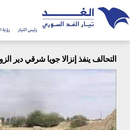
رئيس التيار
رؤية ال
التحالف ينفذ إنزالا جويا شرقي دير ال