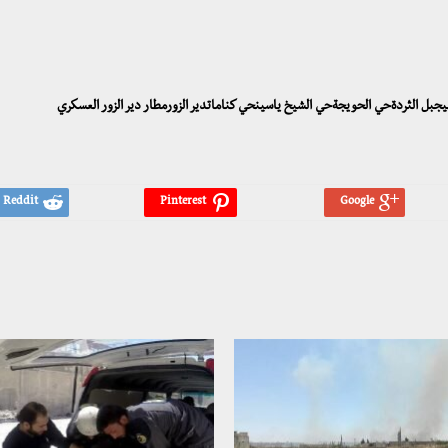
بيجبل الثردةحي الحويجةحي الشيخ ياسينحي كناماتدير الزورمطار دير الزور العسكري