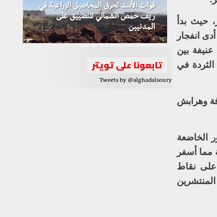
قوات الأسد تحرق المحاصيل الزراعية في
ريف حمص الشمالي للتضييق على
، حيث بدأ
المدنيين
دى انفجار
عنيفة بين
تابعونا على تويتر
الثردة في
Tweets by @alghadalsoury
فة وهرابش
ر الخاضعة
 مما أسفر
على نقاط
المنتشرين