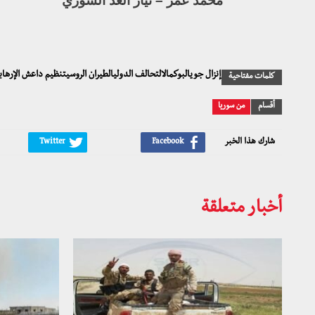
محمد عمر – تيار الغد السوري
إنزال جويالبوكمالالتحالف الدوليالطيران الروسيتنظيم داعش الإرها
كلمات مفتاحية
أقسام
من سوريا
شارك هذا الخبر
أخبار متعلقة