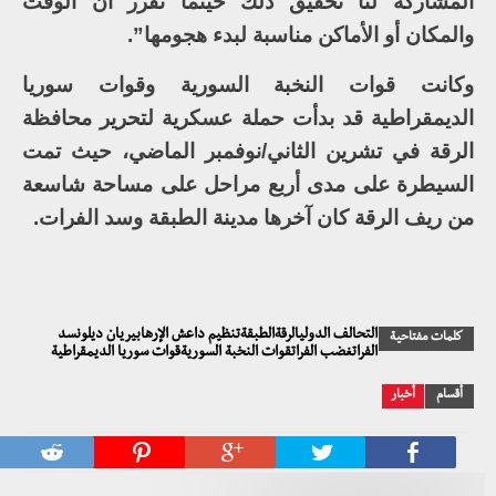
المشاركة لنا تحقيق ذلك حينما تقرر أن الوقت
والمكان أو الأماكن مناسبة لبدء هجومها”.
وكانت قوات النخبة السورية وقوات سوريا
الديمقراطية قد بدأت حملة عسكرية لتحرير محافظة
الرقة في تشرين الثاني/نوفمبر الماضي، حيث تمت
السيطرة على مدى أربع مراحل على مساحة شاسعة
من ريف الرقة كان آخرها مدينة الطبقة وسد الفرات.
التحالف الدوليالرقةالطبقةتنظيم داعش الإرهابيريان ديلونسد
كلمات مفتاحية
الفراتغضب الفراتقوات النخبة السوريةقوات سوريا الديمقراطية
أقسام
أخبار