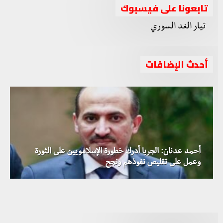
تابعونا على فيسبوك
أحدث الإضافات
أحمد عدنان: الجربا أدرك خطورة الإسلامويين على الثورة
قوات النخبة السورية تتوجه إلى قرية “حمرة الناصر” آخر
وعمل على تقليص نفوذهم ونجح
الميليشيات الطائفية تتجاهل التحذيرات الدولية وتقترب من
معاقل داعش بريف الرقة الشرقي
بالفيديو: تنظيم داعش يرتكب مجزرة مروعة بحق المدنيين
التنف
في ريف دير الزور الغربي