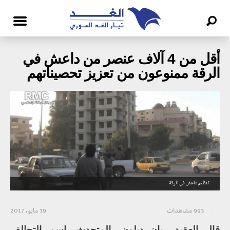
أقل من 4 آلاف عنصر من داعش في
الرقة ممنوعون من تعزيز تحصيناتهم
تنظيم داعش في الرقة
993 مشاهدات
19 مايو، 2017
قال العقيد ريان ديلون، المتحدث باسم التحالف