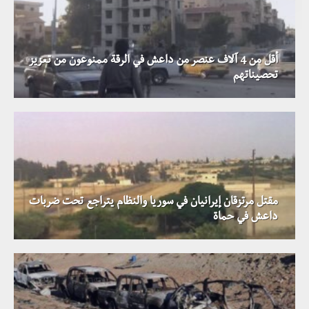
أقل من 4 آلاف عنصر من داعش في الرقة ممنوعون من تعزيز
تحصيناتهم
مقتل مرتزقان إيرانيان في سوريا والنظام يتراجع تحت ضربات
داعش في حماة