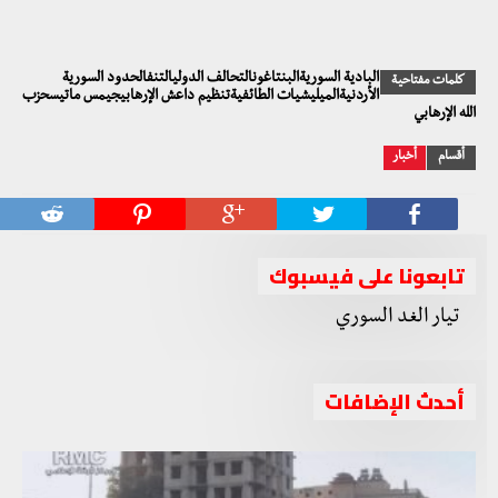
البادية السوريةالبنتاغونالتحالف الدوليالتنفالحدود السورية
كلمات مفتاحية
الأردنيةالميليشيات الطائفيةتنظيم داعش الإرهابيجيمس ماتيسحزب
الله الإرهابي
أقسام
أخبار
تابعونا على فيسبوك
أحدث الإضافات