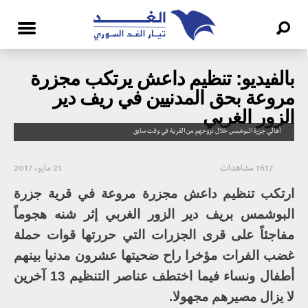
بالفيديو: تنظيم داعش يرتكب مجزرة
مروعة بحق المدنيين في ريف دير
الزور الغربي
أهالي جزرة البوشمس خلال نزوحهم من القرية في وقت سابق
1617 مشاهدات
21 مايو، 2017
ارتكب تنظيم داعش مجزرة مروعة في قرية جزرة
البوشمس بريف دير الزور الغربي إثر شنه هجوماً
مفاجئاً على قرى الجزرات التي حررتها قوات حملة
غضب الفرات مؤخرا راح ضحيتها عشرون مدنيا بينهم
أطفال ونساء فيما اختطف عناصر التنظيم 13 آخرين
لا يزال مصيرهم مجهولا.