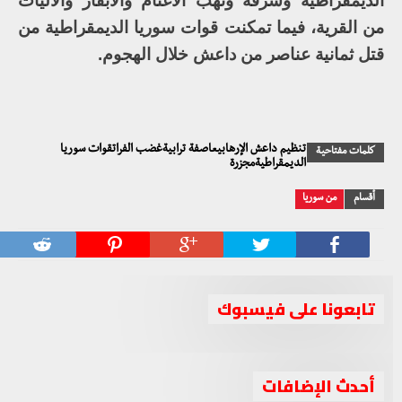
الديمقراطية وسرقة ونهب الأغنام والأبقار والآليات
من القرية، فيما تمكنت قوات سوريا الديمقراطية من
قتل ثمانية عناصر من داعش خلال الهجوم.
تنظيم داعش الإرهابيعاصفة ترابيةغضب الفراتقوات سوريا
كلمات مفتاحية
الديمقراطيةمجزرة
أقسام
من سوريا
تابعونا على فيسبوك
أحدث الإضافات