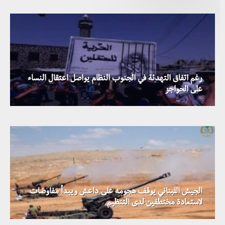
رغم اتفاق التهدئة في الجنوب النظام يواصل اعتقال النساء
الحكومة الأردنية تعرب عن أملها في مساهمة الاستقرار جنوبي
على الحواجز
سوريا في إعادة فتح المعابر
الجيش اللبناني يوقف هجومه على داعش ويبدأ مفاوضات
لاستعادة مختطفين لدى التنظيم