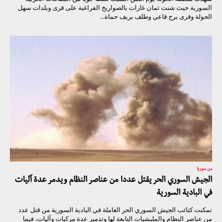
السورية حيث شنت ثمان غارات بالصواريخ الفراغية على قرى وبلدات سهل
الحولة وقرى برج قاعي وطلف بريف حماة...
من سوريا
الجيش السوري الحر يقتل عددا من عناصر النظام ويدمر عدة آليات
في البادية السورية
تمكنت كتائب الجيش السوري الحر العاملة في البادية السورية من قتل عدد
من عناصر النظام والمليشيات التابعة لها وتدمير عدة مركبات وآليات، فيما