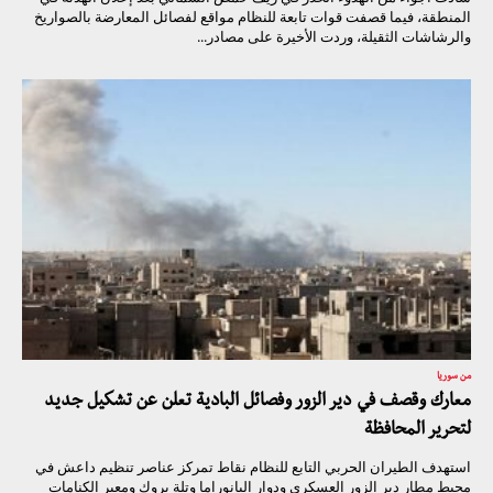
المنطقة، فيما قصفت قوات تابعة للنظام مواقع لفصائل المعارضة بالصواريخ
والرشاشات الثقيلة، وردت الأخيرة على مصادر...
من سوريا
معارك وقصف في دير الزور وفصائل البادية تعلن عن تشكيل جديد
لتحرير المحافظة
استهدف الطيران الحربي التابع للنظام نقاط تمركز عناصر تنظيم داعش في
محيط مطار دير الزور العسكري ودوار البانوراما وتلة بروك ومعبر الكنامات