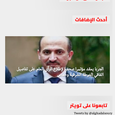
كلمة السيد أحمد الجربا حول الهدنة في الغوطة الشرقية
أحدث الإضافات
وريف حمص الشمالي
الجربا يعقد مؤتمرا صحفيا لإطلاع الرأي العام على تفاصيل
الكرملين يعلن أن العلاقات الروسية الأمريكية وصلت إلى
اتفاقي الغوطة الشرقية وحمص
هدوء حذر في ريف حمص الشمالي مع تواصل المعارك في
مستوى خطر للغاية
محيط السخنة
تابعونا على تويتر
Tweets by @alghadalsoury