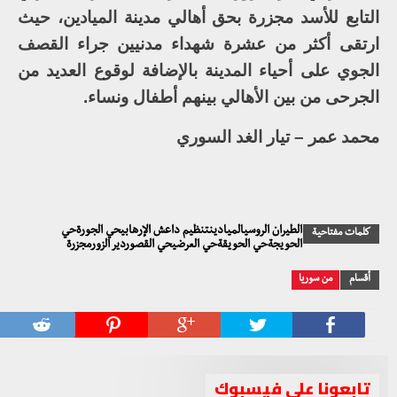
التابع للأسد مجزرة بحق أهالي مدينة الميادين، حيث
ارتقى أكثر من عشرة شهداء مدنيين جراء القصف
الجوي على أحياء المدينة بالإضافة لوقوع العديد من
الجرحى من بين الأهالي بينهم أطفال ونساء.
محمد عمر – تيار الغد السوري
الطيران الروسيالميادينتنظيم داعش الإرهابيحي الجورةحي
كلمات مفتاحية
الحويجةحي الحويقةحي العرضيحي القصوردير الزورمجزرة
أقسام
من سوريا
تابعونا على فيسبوك