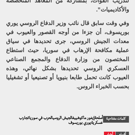
لتدريب القوات، بمشاركة من المعاهد المتخصصة
والأكاديميات”.
وفي وقت سابق قال نائب وزير الدفاع الروسي يوري
بوريسوف، أن جزءا من أوجه القصور والعيوب في
معدات الجيش الروسي، جرى تحديدها في سياق
عملية مكافحة الإرهاب في سوريا، حيث استطاع
المختصون من وزارة الدفاع والمجمع الصناعي
العسكري الروسي تحديدها بشكل نهائي، وهذه
العيوب كانت تحمل طابعا بنيويا أو تصنيعيا أو تشغيليا
بحسب الخبراء الروس.
أسلحةإيغور ماكوشييفالجيش الروسيالحرب في سورياتجارب
كلمات مفتاحية
عسكريةيوري بوريسوف