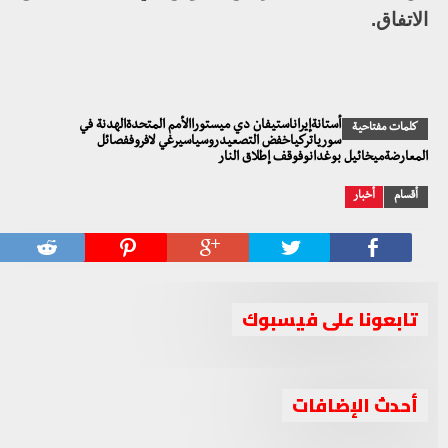
الاتفاق.
أستانةإيراناستيفان دي ميستوراالأمم المتحدةالهدنة في
كلمات مفتاحية
سورياتركياخفض التصعيدروسياسيرغي لافروففصائل
المعارضةميخائيل بوغدانوفوقف إطلاق النار
أقسام
أخبار
تابعونا على فيسبوك
الجربا ينعي اللواء سامي الخطيب: رحل فارس من فرسان لبنان
أحدث الإضافات
قوات النظام تواصل قصف أرياف إدلب وحماة وتتكبد خسائر
العربي والولاء الكامل للشرعية
فادحة خلال معارك في كفرنبودة