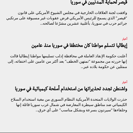
قيصر لحماية المدنيين في سوريا
وافقت لجنة العلاقات الخارجية في مجلس الشيوخ الأمريكي على قانون
“قيصر” الذي يسمح للرئيس الأمريكي فرض عقوبات غير مسبوقة على مرتكبي
جرائم حرب في سوريا، بأغلبية عشرين مشرّعا لصالحه...
أخبار
إيطاليا تتسلم مواطنا كان مختطفا في سوريا منذ عامين
أعلنت حكومة الإنقاذ العاملة في محافظة إدلب تسليمها مواطنا إيطاليا قالت
إنها حررته من مجموعة “تمتهن الخطف” بعد أكثر من عامين على اختفائه، إلى
ممثلين عن حكومة بلاده عبر...
أخبار
واشنطن تجدد تحذيراتها من استخدام أسلحة كيميائية في سوريا
حذرت الولايات المتحدة الأمريكية النظام السوري من مغبة استخدام السلاح
الكيميائي ضد مناطق سيطرة المعارضة في شمال غرب سوريا قائلة إنها
وحلفاءها “سيردون بسرعة وبشكل مناسب” على أي خرق...