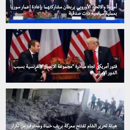
أمريكا والاتحاد الأوروبي يربطان مشاركتهما بإعادة إعمار سوريا
بعملية سياسية ذات صدقية
فتور أمريكي تجاه مبادرة “مجموعة الاتصال” الفرنسية بسبب
الدور الإيراني
هيئة تحرير الشام تفتتح معركة بريف حماة ومخاوف من تكرار