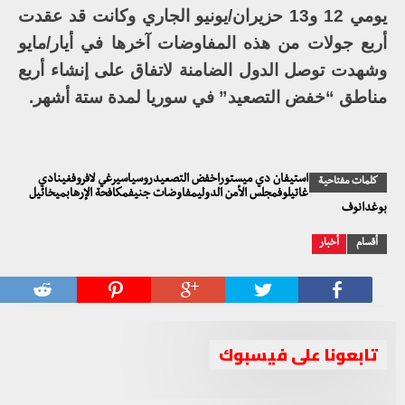
يومي 12 و13 حزيران/يونيو الجاري وكانت قد عقدت
أربع جولات من هذه المفاوضات آخرها في أيار/مايو
وشهدت توصل الدول الضامنة لاتفاق على إنشاء أربع
مناطق “خفض التصعيد” في سوريا لمدة ستة أشهر.
استيفان دي ميستوراخفض التصعيدروسياسيرغي لافروفغينادي
كلمات مفتاحية
غاتيلوفمجلس الأمن الدوليمفاوضات جنيفمكافحة الإرهابميخائيل
بوغدانوف
أقسام
أخبار
تابعونا على فيسبوك