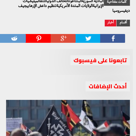
البادية السوريةالبنتاغونالتحالف الدوليالتنفالميليشيات
كلمات مفتاحية
الإيرانيةالولايات المتدة الأمريكيةتنظيم داعش الإرهابيجيف
ديفيسروسيا
أقسام
أخبار
تابعونا على فيسبوك
أحدث الإضافات