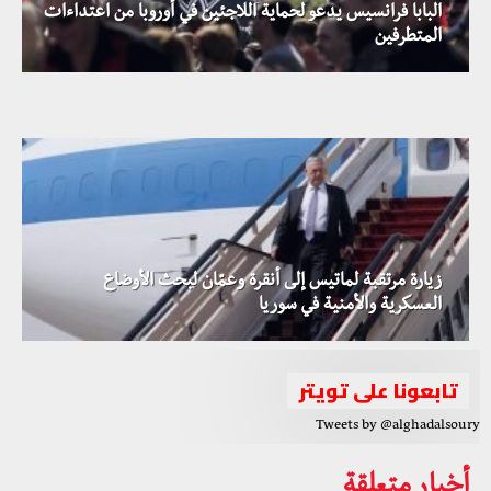
البابا فرانسيس يدعو لحماية اللاجئين في أوروبا من اعتداءات
عبدالله الثاني يبحث مع أردوغان الأوضاع الإقليمية وسبل
المتطرفين
سبعة من متطوعي الدفاع المدني السوري قتلوا بدم بارد في
تطوير العلاقات البينية
سرمين.. من اغتالهم؟!
زيارة مرتقبة لماتيس إلى أنقرة وعمّان لبحث الأوضاع
العسكرية والأمنية في سوريا
تابعونا على تويتر
Tweets by @alghadalsoury
أخبار متعلقة