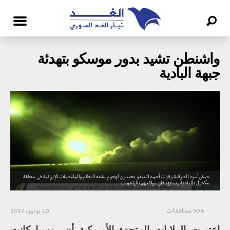
واشنطن تشيد بدور موسكو بتهدئة
جبهة البادية
جيش أسود الشرقية وقوات أحمد العبدو يتصدون لهجوم يشنه النظام والمليشيات الإيرانية في منطقة
مكحول بالبادية ويستهدفان مواقعهم بالراجمات
504 مشاهدات
10 يونيو، 2017
اعتبرت الولايات المتحدة الأمريكية أن روسيا كانت