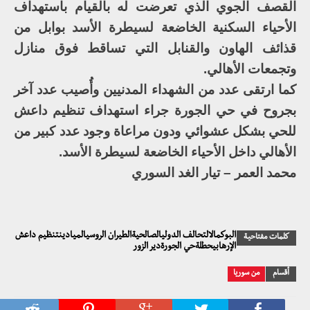
القصف الجوي الذي تعرضت له بالقيام باستهداف
الأحياء السكنية الخاضعة لسيطرة الأسد بوابل من
قذائف الهاون والقنابل التي تساقط فوق منازل
وتجمعات الأهالي.
كما ارتقى عدد من الشهداء المدنيين وأُصيب عدد آخر
بجروح في حي الجورة جراء استهداف تنظيم داعش
للحي بشكل عشوائي ودون مراعاة وجود عدد كبير من
الأهالي داخل الأحياء الخاضعة لسيطرة الأسد.
محمد العمر – تيار الغد السوري
البوكمالالتحالف الدوليالصالحيةالطيران الروسيالميادينتنظيم داعش
كلمات مفتاحية
الإرهابيحطلةحي الجورةدير الزور
أقسام
من سوريا