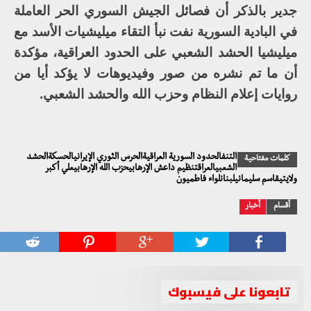
جدير بالذكر أن فصائل الجيش السوري الحر العاملة
في البادية السورية نفت نبأ التقاء ميليشيات الأسد مع
ميليشيا الحشد الشعبي على الحدود العراقية، مؤكدة
أن ما تم نشره من صور وفيديوهات لا يؤكد أيا من
روايات إعلام النظام وحزب الله والحشد الشعبي.
التنفالحدود السورية العراقيةالحرس الثوري الإيرانيالحسكةالحشد
كلمات مفتاحية
الشعبيالعراقتنظيم داعش الإرهابيحزب الله الإرهابيعلي أكبر
ولايتيقاسم سليمانيلبنانلواء فاطميون
أقسام
أخبار
تابعونا على فيسبوك