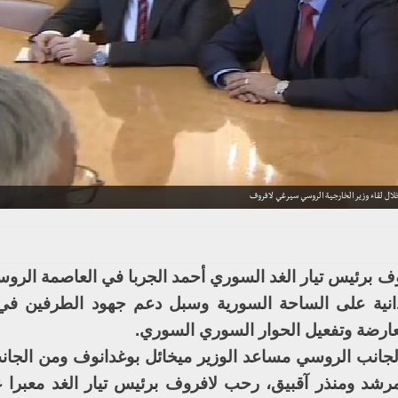
لال لقاء وزير الخارجية الروسي سيرغي لافروف
ف برئيس تيار الغد السوري أحمد الجربا في العاصمة الرو
دانية على الساحة السورية وسبل دعم جهود الطرفين في
معارضة وتفعيل الحوار السوري السوري.
لجانب الروسي مساعد الوزير ميخائل بوغدانوف ومن الجا
شد ومنذر آقبيق، رحب لافروف برئيس تيار الغد معبرا 