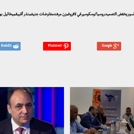
الغد السوريخفض التصعيدروسيا/وسكوسيرغي لافروفمزن مرشدمفاوضات جنيفمنذر آقبيقميخائيل 