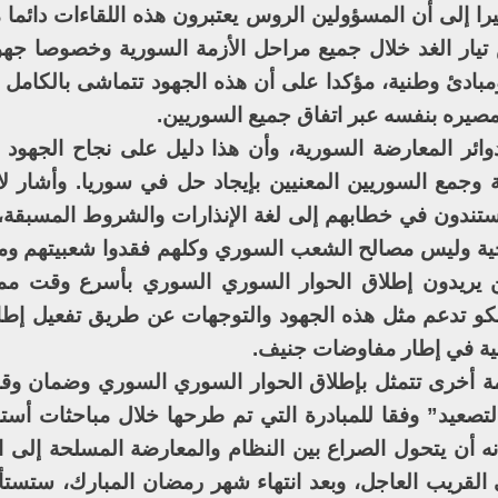
را إلى أن المسؤولين الروس يعتبرون هذه اللقاءات دائما م
س تيار الغد خلال جميع مراحل الأزمة السورية وخصوصا جهود
ادئ وطنية، مؤكدا على أن هذه الجهود تتماشى بالكامل
مصيره بنفسه عبر اتفاق جميع السوريين.
ائر المعارضة السورية، وأن هذا دليل على نجاح الجهود ال
وجمع السوريين المعنيين بإيجاد حل في سوريا. وأشار ل
 يستندون في خطابهم إلى لغة الإنذارات والشروط المسبقة، 
ية وليس مصالح الشعب السوري وكلهم فقدوا شعبيتهم وم
ذين يريدون إطلاق الحوار السوري السوري بأسرع وقت م
كو تدعم مثل هذه الجهود والتوجهات عن طريق تفعيل إطا
مية في إطار مفاوضات جنيف.
ة أخرى تتمثل بإطلاق الحوار السوري السوري وضمان وق
لتصعيد” وفقا للمبادرة التي تم طرحها خلال مباحثات أستا
نه أن يتحول الصراع بين النظام والمعارضة المسلحة إلى ا
 القريب العاجل، وبعد انتهاء شهر رمضان المبارك، ستستأ