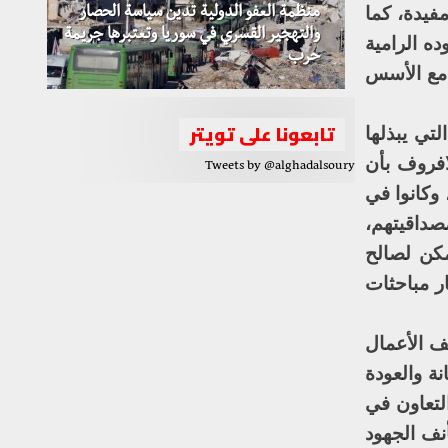
فيدة، كما
منظمة العفو الدولية تدين سياسة الحصار
والتهجير القسري في سوريا وتعتبرها جريمة
ه الرامية
حرب
 مع الأسس
تابعونا على تويتر
تي يبذلها
افروف بأن
Tweets by @alghadalsoury
وكانوا في
صداقيتهم،
مكن لصالح
ر مباحثات
ف الأعمال
نة والعودة
لتعاون في
نف الجهود