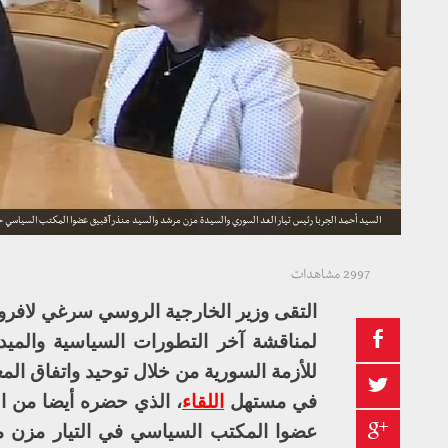
السيد أحمد الجربا رئيس تيار الغد السوري والسيدة مزن مرشد والسيد منذر آقبيق عضوا المكتب السياسي خ
2997 مشاهدات
التقى وزير الخارجية الروسي سرغي لافرو
لمناقشة آخر التطورات السياسية والمي
للأزمة السورية من خلال توحيد واتفاق ال
في مستهل
اللقاء
، الذي حضره أيضا من ا
عضوا المكتب السياسي في التيار مزن مر