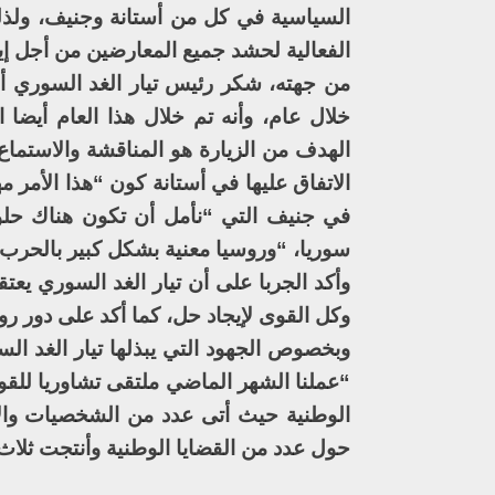
السياسية في كل من أستانة وجنيف، ولذل
الفعالية لحشد جميع المعارضين من أجل إي
من جهته، شكر رئيس تيار الغد السوري أحم
خلال عام، وأنه تم خلال هذا العام أيض
الهدف من الزيارة هو المناقشة والاستماع
الاتفاق عليها في أستانة كون “هذا الأمر م
في جنيف التي “نأمل أن تكون هناك حلو
سوريا، “وروسيا معنية بشكل كبير بالحرب
وأكد الجربا على أن تيار الغد السوري يع
وكل القوى لإيجاد حل، كما أكد على دور روس
وبخصوص الجهود التي يبذلها تيار الغد الس
“عملنا الشهر الماضي ملتقى تشاوريا للق
الوطنية حيث أتى عدد من الشخصيات وا
حول عدد من القضايا الوطنية وأنتجت ثلاث 