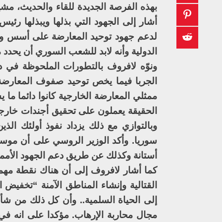
بهذه الفرصة الجديدة للقاء والحديث، مشي
أشار إلى الجهود التي بذلها ويبذلها رئي
لدعم جهود توحيد المعارضة على أسس ومب
الدولية وأنه لابد للشعب السوري أن يحدد 
ونوّه لافروف بالتطورات الملحوظة في دو
الجربا فيما يخص توحيد صفوف المعارضة 
ممثلي المعارضة الخارجية كانوا دائما ما
الحقيقة يعملون على تحقيق أجندات خارج
وبالتوازي مع ذلك يزداد نفوذ أولئك ال
سوريا. وأكد الوزير الروسي على أن موس
أستانة وكذلك عن طريق دعم الجهود الأم
كما أشار لافروف إلى أن هناك نقطة مهم
القتالية وإنشاء المناطق الآمنة “تخفيض ا
إلى الحياة السلمية.. وأن كل ذلك من شأ
مجال محاربة الإرهاب. مؤكدا على انه في