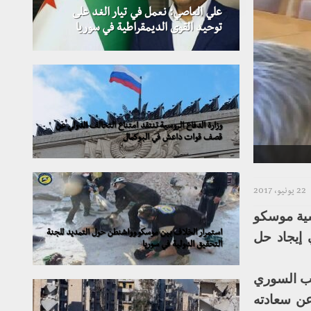
علي العاصي: نعمل في تيار الغد على
توحيد القوى الديمقراطية في سوريا
وزارة الدفاع الروسية تنتقد امتناع التحالف الدولي عن
قصف قوات داعش في البوكمال
22 يونيو، 2017
سية موسكو
استمرار الخلاف بين موسكو وواشنطن حول التمديد للجنة
 إيجاد حل
التحقيق الدولية في سوريا
نب السوري
عن سعادته