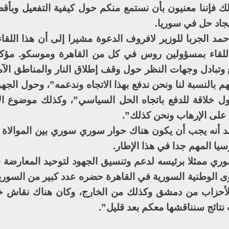
ك فإننا معنيون بأن نستمع منكم حول كيفية التفعيل وبأ
جاد حل في سوريا.
د الجربا للوزير لافروف الدعوة مشيرا إلى أن هذا اللقاء 
ا اللقاء بمسؤولين روس في كل من القاهرة وموسكو. مؤك
 وتبادل وجهات النظر حول وقف إطلاق النار والمناطق الآمن
هم بالنسبة لنا ونحن ندفع بهذا الاتجاه وندعمه”، وحول الجهو
ل خلاقة للدفع باتجاه الحل السياسي”، وكذلك موضوع ا
 على الإرهاب ونحن كذلك”.
تقد أنه يجب أن يكون هناك حوار سوري سوري بين الموالاة 
يا المهم جدا في هذا الإطار.
وري ممثلا برئيسه لدعم وتنسيق الجهود لتوحيد المعارضة ق
وى الوطنية السورية في القاهرة حضره عدد كبير من السوري
لأحزاب من دمشق وكذلك من الخارج، وكان هناك نقاش خل
نتائج سنناقشها معكم بعد قليل”.