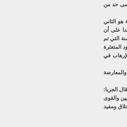
قصى حد من
هو الثاني
دا على أن
ة التي تم
د المتعثرة
لإرهاب في
والمعارضة
ال الجربا:
ين والقوى
اق ومفيد