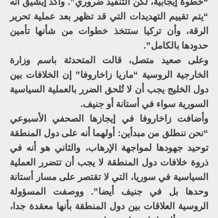
“خطوة إيجابية، لكن التنفيذ ضروري”. وأكد إيشيق أنه
“يتم تقييم التهديدات التي قد تظهر بعد عملية تحرير
الرقة، وأن تركيا ستتخذ خطوات من شأنها تأمين
حدودها بالكامل”.
وعلى صعيد متصل، قالت المتحدثة باسم وزارة
الخارجية الروسية “ماريا زاخاروفا” إن الخلافات بين
دول الخليج يجب أن لا تُلحق الضرر بالعملية السياسية
السورية سواء في أستانة أو جنيف.
وأضافت زاخاروفا في إيجازها الصحفي الأسبوعي
“نحن ننطلق من مبدأين: أولهما أنه على دول المنطقة
توحيد جهودها لمواجهة الإرهاب، والثاني هو أنه في
ذروة خلافات دول المنطقة لا يجب أن تتضرر العملية
السياسية في سوريا، التي لا تقتصر على مسار أستانة
وحدها بل في جنيف أيضا”. ووصفت المسؤولة
الروسية العلاقات بين دول المنطقة بأنها معقدة جدا،