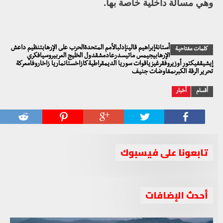
وهي مسألة داخلية خاصة بها.
أستانةإبراهيم قالينإدلبالأمم المتحدةالحرب على الإرهابتنظيم داعش
كلمات مفتاحية
الإرهابيجيمس ماتيسدرعادمشقدول الخليج العربيروسيافكري
إيشيقفيكتور أوزيروفقرغيزياقوات سوريا الديمقراطيةكازاخستانماريا زاخاروفامعركة
تحرير الرقة الكبرىمفاوضات جنيف
أقسام
أخبار
تابعونا على فيسبوك
أحدث الإضافات