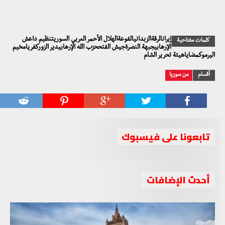
إيرانالرقةالزبدانيالفوعةالهلال الأحمر العربي السوريتنظيم داعش
كلمات مفتاحية
الإرهابيجبهة النصرةجيش الفتححزب الله الإرهابيدير الزوركفريامخيم
اليرموكمضاياهيئة تحرير الشام
أقسام
من سوريا
تابعونا على فيسبوك
أحدث الإضافات