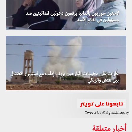
لاجئون سوريون بألمانيا يرفعون دعوتين قضائيتين ضد
مسؤولين في نظام الأسد
غارات على مخيمات النازحين بريف إدلب مع استمرار الاقتتال
بين هتش والزنكي
تابعونا على تويتر
Tweets by @alghadalsoury
أخبار متعلقة