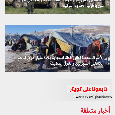
البنتاغون يعلن إنجاز عملية إقامة نقاط المراقبة في شمال
استمرار العمليات ضد داعش في دير الزور بالتزامن مع العثور
سوريا قرب الحدود التركية
على سبع مقابر جماعية قرب البوكمال
الأمم المتحدة تطلق خطة استجابة بـ5.5 مليار دولار لدعم
التحالف الدولي يعلن عن بقاء قواته في الجزيرة السورية لحين
اللاجئين السوريين والدول المضيفة
تشكيل قوات أمن داخلية
تابعونا على تويتر
Tweets by @alghadalsoury
أخبار متعلقة