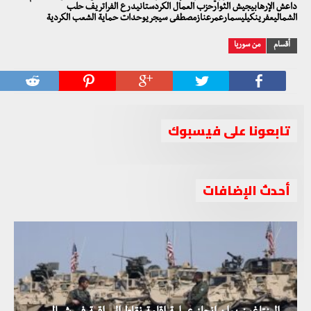
داعش الإرهابيجيش الثوارحزب العمال الكردستانيدرع الفراتريف حلب
الشماليعفرينكيليسمارعمرعنازمصطفى سيجريوحدات حماية الشعب الكردية
أقسام
من سوريا
تابعونا على فيسبوك
أحدث الإضافات