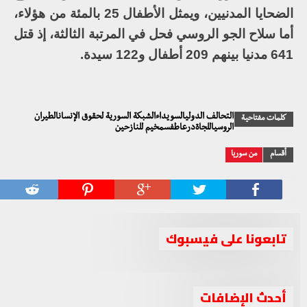
الضحايا المدنيين، ويمثل الأطفال 25 بالمئة من هؤلاء،
أما سلاح الجو الروسي فحل في المرتبة الثالثة، إذ قتل
641 مدنيا بينهم 209 أطفال و122 سيدة.
التحالف الدوليالسويداءالشبكة السورية لحقوق الإنسانالطيران
كلمات مفتاحية
الروسياللجاةدرعاطفسمخيم للنازحين
أقسام
من سوريا
تابعونا على فيسبوك
أحدث الإضافات