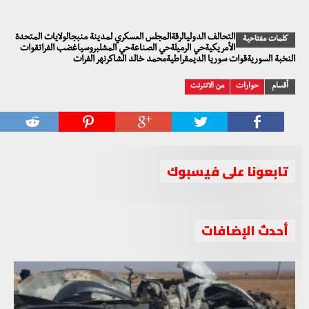
التحالف الدوليالرقةالمجلس العسكري لمدينة منبجالولايات المتحدة
كلمات مفتاحية
الأمريكيةحي الرميلةحي الصناعةحي المشلبروسياغضب الفراتقوات
النخبة السوريةقوات سوريا الديمقراطيةمحمد خالد الشاكرنهر الفرات
أقسام
حوارات
من الانترنت
تابعونا على فيسبوك
أحدث الإضافات