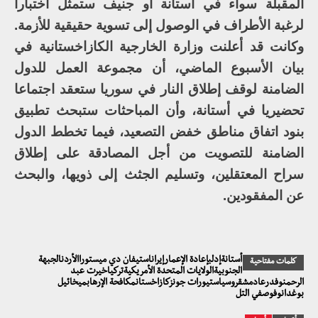
المقبلة سواء في أستانة أو جنيف ستمثل اختبارا
لرغبة الأطراف في الوصول إلى تسوية حقيقية للأزمة.
وكانت قد أعلنت وزارة الخارجية الكازاخستانية في
بيان الأسبوع الماضي، أن مجموعة العمل للدول
الضامنة لوقف إطلاق النار في سوريا ستعقد اجتماعا
تحضيريا في أستانة، وأن المباحثات ستبحث تطبيق
بنود اتفاق مناطق خفض التصعيد، فيما تخطط الدول
الضامنة للتصويت من أجل المصادقة على إطلاق
سراح المعتقلين، وتسليم الجثث إلى ذويها، والبحث
عن المفقودين.
أستانةإدلبإعادة الإعمارإيراناستيفان دي ميستوراالأردنالجبهة
كلمات مفتاحية
الجنوبيةالولايات المتحدة الأمريكيةتركياخيرت عبد
الرحمنوفدرعادمشقروسياستيورات جونزكازاخستانمكافحة الإرهابميخائيل
بوغدانوفوصفي التل