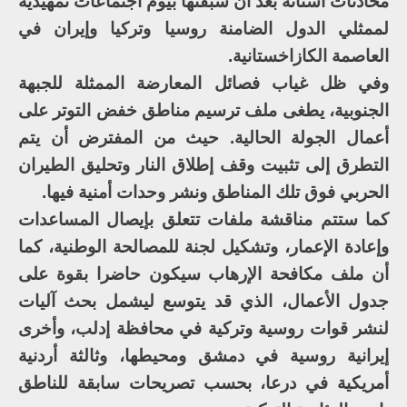
محادثات أستانة بعد أن سبقتها بيوم اجتماعات تمهيدية
لممثلي الدول الضامنة روسيا وتركيا وإيران في
العاصمة الكازاخستانية.
وفي ظل غياب فصائل المعارضة الممثلة للجبهة
الجنوبية، يطغى ملف ترسيم مناطق خفض التوتر على
أعمال الجولة الحالية. حيث من المفترض أن يتم
التطرق إلى تثبيت وقف إطلاق النار وتحليق الطيران
الحربي فوق تلك المناطق ونشر وحدات أمنية فيها.
كما ستتم مناقشة ملفات تتعلق بإيصال المساعدات
وإعادة الإعمار، وتشكيل لجنة للمصالحة الوطنية، كما
أن ملف مكافحة الإرهاب سيكون حاضرا بقوة على
جدول الأعمال، الذي قد يتوسع ليشمل بحث آليات
لنشر قوات روسية وتركية في محافظة إدلب، وأخرى
إيرانية روسية في دمشق ومحيطها، وثالثة أردنية
أمريكية في درعا، بحسب تصريحات سابقة للناطق