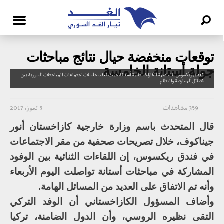
توقعات منخفضة حيال نتائج مباحثات
جولة أستانة الخامسة
فندق ريكسوس بالعاصمة الكازاخستانية أستانة حيث تعقد جلسات اجتماعات المباحثات السورية بين
فصائل المعارضة والنظام
359 مشاهدات
5 تموز، 2017
قال المتحدث باسم وزارة خارجية كازاخستان أنور
جيناكوف، خلال تصريحات صحفية من مقر الاجتماعات
في فندق ريكسوس، إن اللقاءات الثنائية بين الوفود
المشاركة في مباحثات أستانة تواصلت اليوم الأربعاء
وأنه تم الاتفاق على العديد من المسائل الهامة.
وأضاف المسؤول الكازاخستاني أن الوفد التركي
التقى نظيره الروسي، وأن الدول الضامنة، تركيا