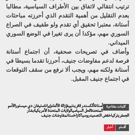
ترتيب انتقالي لاتفاق بين الأطراف السياسية، مطالبا
بعدم التقليل من أهمية التقدم الذي أحرزته مباحثات
أستانة، معتبرا تحقيق أي تقدم ولو طفيف في الصراع
السوري مهم، مؤكدا أن يرى تغيرا في الوضع السوري
الميداني.
وأضاف في تصريحات صحفية، أن اجتماع أستانة
فرصة لدعم مفاوضات جنيف، أحرزنا تقدما بسيطا في
أستانة ولكنه مهم، ويجب ألا نرفع من سقف التوقعات
في اجتماع جنيف المقبل.
أستانةألكسندر لافرينتييفإزالة الألغامإيراناستيفان دي ميستوراالأمم
كلمات مفتاحية
المتحدةالحل السياسيالولايات المتحدة الأمريكيةبشار
الجعفريتركياخفض التصعيدروسياكازاخستانمفاوضات جنيف
أقسام
أخبار