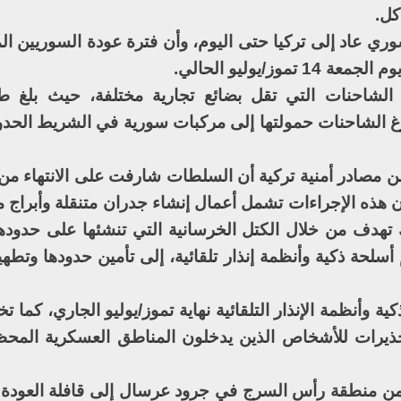
كل.
 عاد إلى تركيا حتى اليوم، وأن فترة عودة السوريين ال
ز/يوليو الحالي.
ي الشاحنات التي تقل بضائع تجارية مختلفة، حيث بلغ 
دحام، وتفرغ الشاحنات حمولتها إلى مركبات سورية في الشريط الحد
 مصادر أمنية تركية أن السلطات شارفت على الانتهاء من 
 هذه الإجراءات تشمل أعمال إنشاء جدران متنقلة وأبراج م
ك تهدف من خلال الكتل الخرسانية التي تنشئها على حدودها
أسلحة ذكية وأنظمة إنذار تلقائية، إلى تأمين حدودها وتطه
كية وأنظمة الإنذار التلقائية نهاية تموز/يوليو الجاري، كما
ه تحذيرات للأشخاص الذين يدخلون المناطق العسكرية المحظ
بة الـ250 نازحاً سورياً من منطقة رأس السرج في جرود عرسال إلى قافلة ال