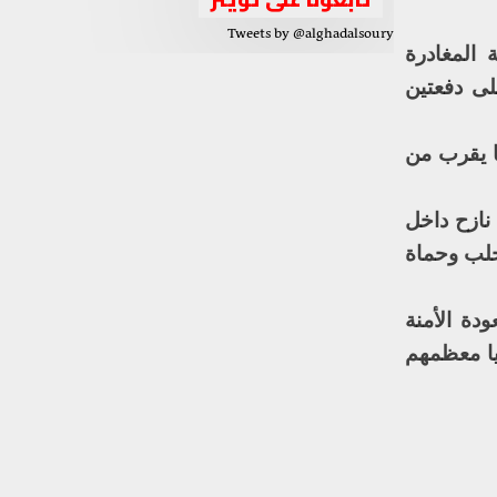
Tweets by @alghadalsoury
 المغادرة
 الورد على دفعتين
ا يقرب من
اجئين التابعة للأمم المتحدة في بيان لها إن أكثر من 440 ألف نازح داخل
ي حلب وحماة
دة الأمنة
حو 260 ألف لاجئ إلى سوريا معظمهم