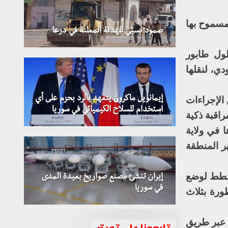
مسموح بها
صمود نسبي للهدنة المعلنة في درعا
طول طابور
ودي، لنقلها
إيمانويل ماكرون يتعهد بالرد بحزم على أي
الإجراءات
استخدام للسلاح الكيميائي في سوريا
راقبة ذكية
 في ولاية
ير المنطقة
 تخطط لوضع
إيران تنشئ مصنع صواريخ بعيدة المدى
في سوريا
ورة بثلاث
عودة عبر طريق
تابعونا على تويتر