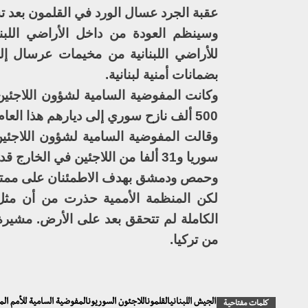
عقبة الجرد عسال الورد في القلمون بعد ت
وسينظم العودة من داخل الأراضي اللبنا
بضمانات أمنية لبنانية.
وكانت المفوضية السامية لشؤون اللاجئين
500 ألف نازح سوري إلى ديارهم هذا العام، ووصفت ذلك بأنه “توجه ملحوظ”.
سوريا و31 ألفا من اللاجئين في ا
وحمص ودمشق بهدف الاطمئنان على ممتلكا
لكن المنظمة الأممية حذرت من أن مثل 
من تركيا.
الجيش اللبنانيالقلموناللاجئون السوريونالمفوضية السامية للأمم الم
كلمات مفتاحية