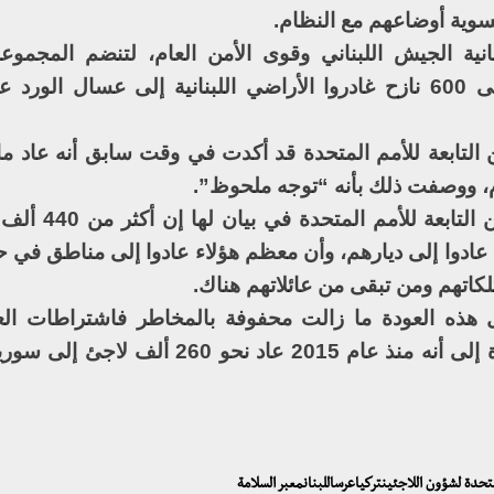
سوية أوضاعهم مع النظام.
نية الجيش اللبناني وقوى الأمن العام، لتنضم المجموعة
للأراضي اللبنانية من مخيمات عرسال إلى 600 نازح غادروا الأراضي اللبنانية إلى عسال
 التابعة للأمم المتحدة قد أكدت في وقت سابق أنه عاد م
وقالت المفوضية السامية لشؤون الل
لخارج قد عادوا إلى ديارهم، وأن معظم هؤلاء عادوا إلى مناطق ف
تهم ومن تبقى من عائلاتهم هناك.
هذه العودة ما زالت محفوفة بالمخاطر فاشتراطات العو
الكاملة لم تتحقق بعد على الأرض. مشيرة إلى أنه منذ عام 2015 عاد ن
تحدة لشؤون اللاجئينتركياعرساللبنانمعبر السلامة