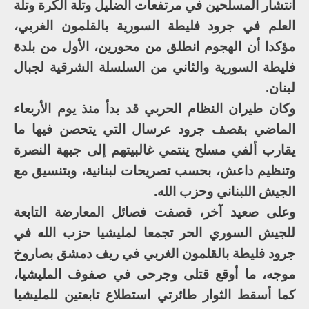
انتشار المسلحين في مرتفعات الضليل وتلة الكرة وتلة
العلم في جرود فليطة السورية بالقلمون الغربي،
مؤكدا أن الهجوم انطلق من محورين، الأول من بلدة
فليطة السورية والثاني من السلسلة الشرقية لجبال
لبنان.
وكان طيران النظام الحربي قد بدأ منذ يوم الأربعاء
الماضي بقصف جرود عرسال التي يتحصن فيها ما
يقارب ألفي مسلح ينتمي غالبيتهم إلى جبهة النصرة
وتنظيم داعش، بحسب تصريحات لبنانية، وبتنسيق مع
الجيش اللبناني وحزب الله.
وعلى صعيد آخر، قصفت فصائل المعارضة التابعة
للجيش السوري الحر تجمعا لمليشيا حزب الله في
جرود فليطة بالقلمون الغربي في ريف دمشق بصاروخ
موجه، ما أوقع قتلى وجرحى في صفوف المليشيا،
كما أسقط الثوار طائرتي استطلاع تابعتين للمليشيا