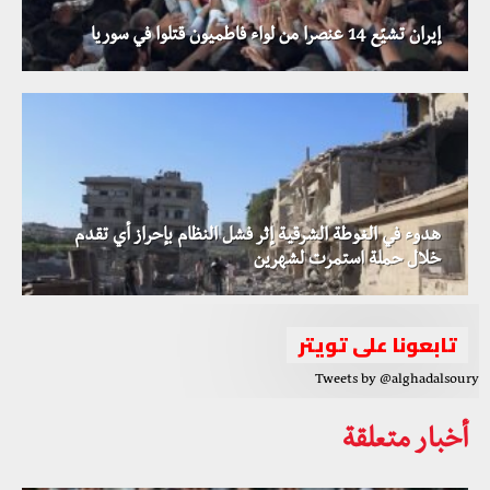
إيران تشيّع 14 عنصرا من لواء فاطميون قتلوا في سوريا
هدوء في الغوطة الشرقية إثر فشل النظام بإحراز أي تقدم
خلال حملة استمرت لشهرين
تابعونا على تويتر
Tweets by @alghadalsoury
أخبار متعلقة