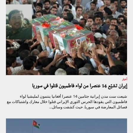
أخبار
إيران تشيّع 14 عنصرا من لواء فاطميون قتلوا في سوريا
شيعت ست مدن إيرانية جثامين 14 عنصرا أفغانيا ينتمون لمليشيا لواء
فاطميون التي يقودها الحرس الثوري الإيراني قتلوا خلال معارك واشتباكات مع
فصائل المعارضة في سوريا. حيث كشفت وسائل...