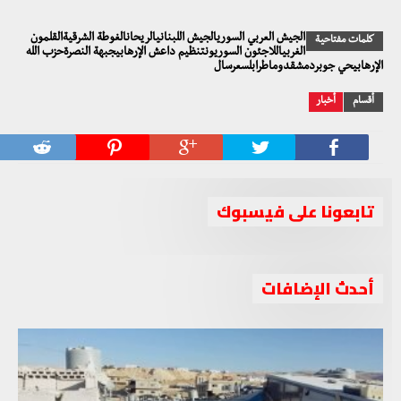
الجيش العربي السوريالجيش اللبنانيالريحانالغوطة الشرقيةالقلمون
كلمات مفتاحية
الغربياللاجئون السوريونتنظيم داعش الإرهابيجبهة النصرةحزب الله
الإرهابيحي جوبردمشقدوماطرابلسعرسال
أقسام
أخبار
تابعونا على فيسبوك
أحدث الإضافات