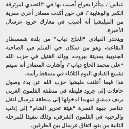
عباس”، متأثرا بجراح أصيب بها في “التصدي لمرتزقة
الكفر والوهابية”، في حين أكدت مصادر أخرى مقربة
من الميليشيا أنه أصيب في معارك جرود عرسال
الأخيرة.
وينحدر القيادي “الحاج دياب” من بلدة شمسطار
البقاعية، وهو من سكان حي السلم في الضاحية
الجنوبية بمدينة بيروت، ووالد القتيل في حزب الله
“علي محمد الحاج دياب”، وأشارت المصادر أنه سيتم
تشييع القيادي اليوم الثلاثاء في مسقط رأسه.
هذا فيما أعلنت مليشيا حزب الله عن بدء وصول
حافلات إلى جرود فليطة في منطقة القلمون الغربي
بريف دمشق تمهيدا لدخولها إلى منطقة عرسال لنقل
عناصر جبهة النصرة “هيئة تحرير الشام” إلى إدلب
والرحيبة في القلمون الشرقي، وذلك تنفيذا للمرحلة
الثانية من بنود اتفاق عرسال بين الطرفين.