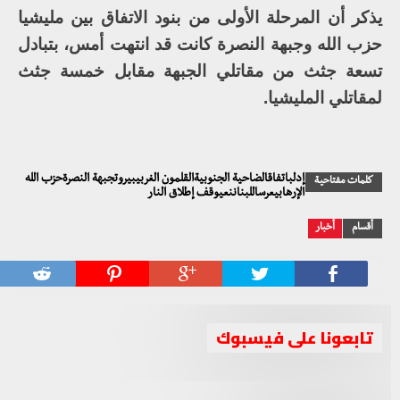
يذكر أن المرحلة الأولى من بنود الاتفاق بين مليشيا
حزب الله وجبهة النصرة كانت قد انتهت أمس، بتبادل
تسعة جثث من مقاتلي الجبهة مقابل خمسة جثث
لمقاتلي المليشيا.
إدلباتفاقالضاحية الجنوبيةالقلمون الغربيبيروتجبهة النصرةحزب الله
كلمات مفتاحية
الإرهابيعرساللبناننعيوقف إطلاق النار
أقسام
أخبار
تابعونا على فيسبوك