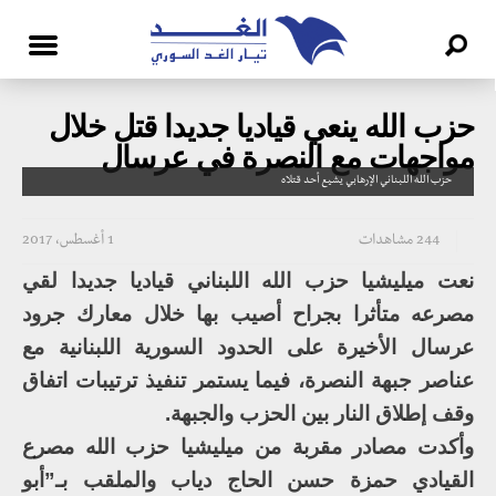
حزب الله ينعي قياديا جديدا قتل خلال
مواجهات مع النصرة في عرسال
حزب الله اللبناني الإرهابي يشيع أحد قتلاه
244 مشاهدات
1 أغسطس، 2017
نعت ميليشيا حزب الله اللبناني قياديا جديدا لقي
مصرعه متأثرا بجراح أصيب بها خلال معارك جرود
عرسال الأخيرة على الحدود السورية اللبنانية مع
عناصر جبهة النصرة، فيما يستمر تنفيذ ترتيبات اتفاق
وقف إطلاق النار بين الحزب والجبهة.
وأكدت مصادر مقربة من ميليشيا حزب الله مصرع
القيادي حمزة حسن الحاج دياب والملقب بـ”أبو