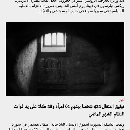
أكد وزير الخارجية الروسي، سيرغي لافروف، خلال لقائه نظيره الأمريكي،
ريكس تيلرسون في فيينا، يوم أمس الخميس، ضرورة الالتزام بالعملية
السياسية في سوريا سواء في جنيف أو سوتشي والتقيّد...
أخبار
توثيق اعتقال 422 شخصا بينهم 61 امرأة و28 طفلا على يد قوات
النظام الشهر الماضي
وثقت الشبكة السورية لحقوق الإنسان 569 حالة اعتقال تعسفي في سوريا
خلال شهر تشرين الثاني/نوفمبر الماضي، مشيرة إلى أن 422 شخصا اعتقلوا