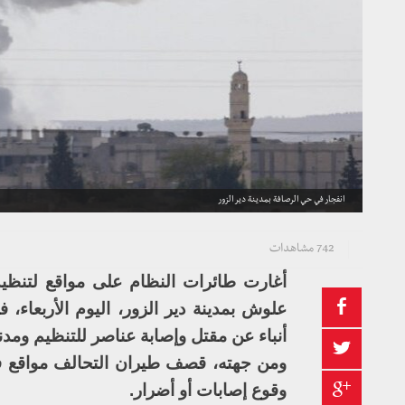
انفجار في حي الرصافة بمدينة دير الزور
742 مشاهدات
أغارت طائرات النظام على مواقع لتنظي
علوش بمدينة دير الزور، اليوم الأربعاء،
أنباء عن مقتل وإصابة عناصر للتنظيم ومدن
ومن جهته، قصف طيران التحالف مواقع ف
وقوع إصابات أو أضرار.