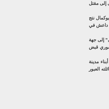
137 وقرية البغيلية ما أدى إلى مقتل
وكمال نتج
ر داعش في
ي” إلى جهة
لسوري قبض
ناء مدينة
ته العبور