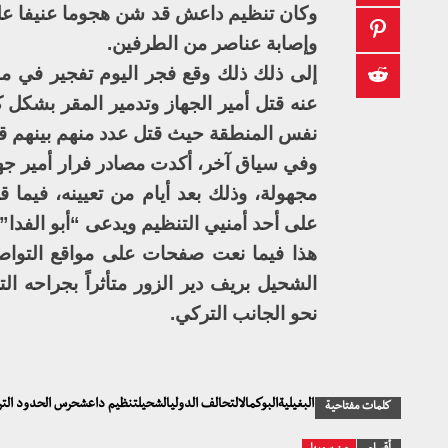
وإصابة عناصر من الطرفين.
إلى ذلك ذلك وقع فجر اليوم تفجير في مق
عنه قتل أمير الجهاز وتدمير المقر بشكل
نفس المنطقة حيث قتل عدد منهم بينهم قي
وفي سياق آخر، أكدت مصادر فرار أمير جهاز
مجهولة، وذلك بعد أيام من تعيينه، فيم
على أحد أمنيي التنظيم ويدعى “أبو الفدا” وأنه عرض فدية ٢٠ 
هذا فيما نعت صفحات على مواقع التواص
الشحيل بريف دير الزور متأثراً بجراحه ا
نحو الجانب التركي.
البغيليةالبوكمالالتحالف الدوليالشحيلتنظيم داعشحرس الحدود التر
كلمات مفتاحية