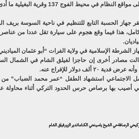
وكان تنظيم داعش قد شن هجوما عنيفا على مواقع النظام في محيط الفوج 
ر جهاز الحسبة التابع للتنظيم في ناحية السوسة بريف الب
 كامل، هذا فيما وقع هجوم على سيارة تقل عددا من عناص
اديان.
 الشرطة الإسلامية في ولاية الفرات “أبو عثمان الميادين
ا قالت مصادر أخرى إن حاجزا لفيلق الشام في الشمال ا
ألف دولار للإفراج عنه.
ل الاجتماعي استشهاد الطفل “عمر محمد الضباب” من أب
لتي أصيب بها برصاص حرس الحدود التركي أثناء محاولة عائل
كيحي الرصافةحي الشيخ ياسينحي الكناماتدير الزورفيلق الشام