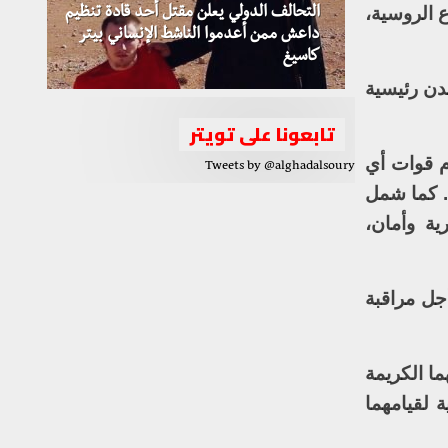
 الروسية،
التحالف الدولي يعلن مقتل أحد قادة تنظيم
داعش ممن أعدموا الناشط الإنساني بيتر
كاسيغ
دن رئيسية
تابعونا على تويتر
م قوات أي
Tweets by @alghadalsoury
. كما شمل
ية وأمان،
ل مراقبة
ا الكريمة
 لقيامهما