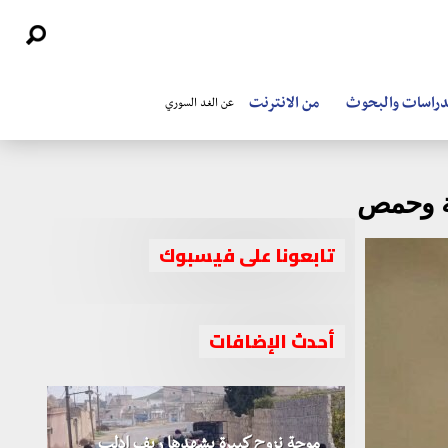
دراسات والبحوث
من الانترنت
عن الغد السوري
ية وحمص
تابعونا على فيسبوك
أحدث الإضافات
موجة نزوح كبيرة يشهدها ريف إدلب