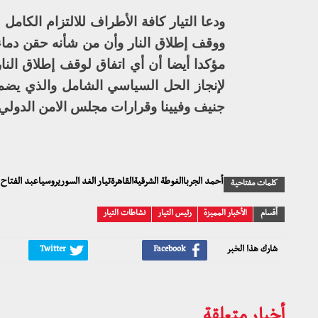
ودعا التيار كافة الأطراف للالتزام الكامل ب
ووقف إطلاق النار وأن من شأنه حقن دماء
مؤكدا أيضا أن أي اتفاق لوقف إطلاق ال
لإنجاز الحل السياسي الشامل والذي يض
جنيف وفيينا وقرارات مجلس الامن الدولي 
أحمد الجرباالغوطة الشرقيةالقاهرةتيار الغد السوريروسياعبد الفتا
كلمات مفتاحية
أقسام
الأخبار المميزة
رئيس التيار
نشاطات التيار
شارك هذا الخبر
أخبار متعلقة