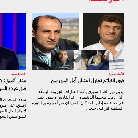
الأخبار المميزة
الأخبار المميزة
قوى الظلام تحاول اغتيال أمل السوريين
منذر آقبيق: لا
قبل عودة السو
يدين تيار الغد السوري بأشد العبارات الجريمة البشعة
التي ذهب ضحيتها الناشطان رائد الفارس وحمود جنيد
شدد المتحدث ال
في محافظة إدلب. لقد كان الفقيدان من أهم رموز الثورة
آقبيق، على ضرور
السلمية الراقية، حيث...
لإنجاز الحل ال
للمواطنين السور