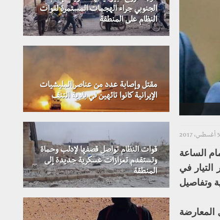
الجنوبي جراء الهجمات المستمرة لقوات
النظام على المنطقة
مقتل وإصابة عدد من عناصر المليشيات
الإيرانية كانوا تائهين في بادية التنف
5 أغسطس، 2017
قوات النظام تواصل قصفها لإدلب وحماة
ام الساعة
وتستقدم تعزازات عسكرية جديدة إلى
التيار في
المنطقة
ة وتفاصيل
 المعارضة