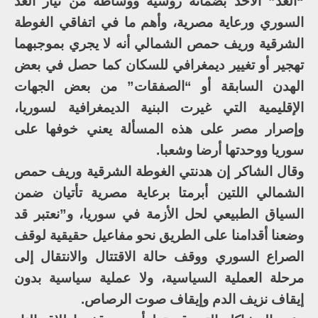
“الغد” الأحد بضمانة روسية ووساطة من تيار الغد
السوري ورعاية مصرية، وأهم ما في اتفاقي الغوطة
الشرقية وريف حمص الشمالي أنه لا يجري بموجبهما
تهجير أو تغيير ديمغرافي للسكان كما حصل في بعض
الهدن السابقة أو “الصفقات” من بعض الجهات
الإقليمية التي غيرت البنية الديمغرافية لسوريا،
وإصرار مصر على هذه المسألة يعني خوفها على
سوريا ووحدتها أرضا وشعبا.
وقال الشاكر إن هدنتي الغوطة الشرقية وريف حمص
الشمالي اللتين أبرمتا برعاية مصرية تأتيان ضمن
السياق الطبيعي لحل الأزمة في سوريا، و”نعتبر قد
وضعنا أقدامنا على الطريق نحو مفاعيل حقيقية لوقف
الصراع السوري ووقف حالة الاقتتال والانتقال إلى
مرحلة العملية السياسية، ولا عملية سياسية بدون
إيقاف نزيف الدم وإيقاف صوت الرصاص.