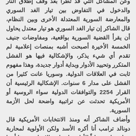
وعن المشاكل التي قد تطرأ بعد وقف إطلاق النار
والدخول في التفاوض بين تيار الغد السوري
والمعارضة السورية المعتدلة الأخرى وبين النظام،
قال الشاكر إن تيار الغد السوري هو تيار معتدل يحاول
أن يقرأ القضية السورية بواقعية، ومفاوضات جنيف
الخمسة الأخيرة أصبحت أشبه بمنصات إعلامية لم
تقدم أي شيء يذكر، والإشكالية فيها هو الفشل
المتكرر وتحييد الأدوار وبداية أدوار جديدة، وهذا مفهوم
ثابت في العلاقات الدولية. وسوريا عانت كثيرا من
الفشل على مدار 6 سنوات. الإشكالية الرئيسية أن
القرار 2254 والتوافقات الدولية سواء الروسية أو
الأمريكية تحدثت عن تراتبية واضحة لحل الأزمة
السورية.
وأضاف الشاكر أنه ومنذ الانتخابات الأمريكية قال
دونالد ترامب أنا أكره الأسد ولكن الأولوية لمحاربة