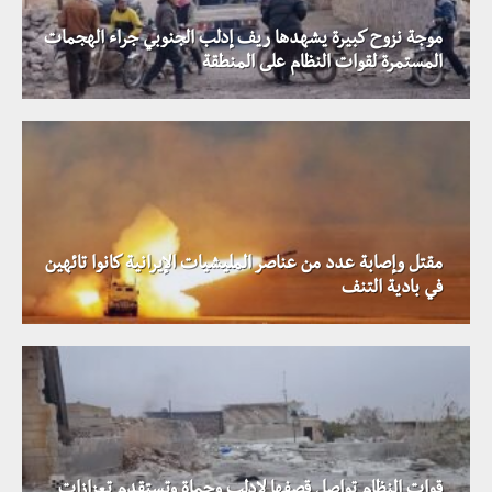
موجة نزوح كبيرة يشهدها ريف إدلب الجنوبي جراء الهجمات
المستمرة لقوات النظام على المنطقة
مقتل وإصابة عدد من عناصر المليشيات الإيرانية كانوا تائهين
في بادية التنف
قوات النظام تواصل قصفها لإدلب وحماة وتستقدم تعزازات