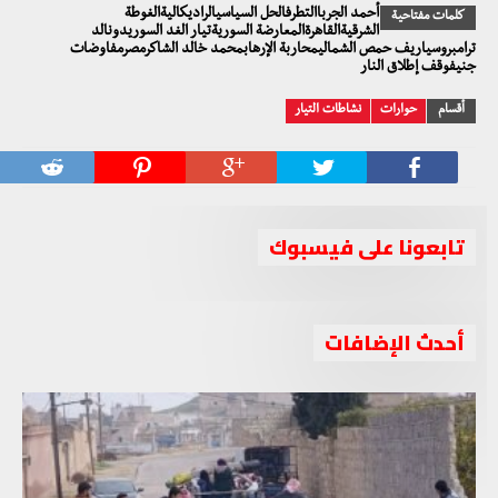
أحمد الجرباالتطرفالحل السياسيالراديكاليةالغوطة
كلمات مفتاحية
الشرقيةالقاهرةالمعارضة السوريةتيار الغد السوريدونالد
ترامبروسياريف حمص الشماليمحاربة الإرهابمحمد خالد الشاكرمصرمفاوضات
جنيفوقف إطلاق النار
أقسام
حوارات
نشاطات التيار
تابعونا على فيسبوك
أحدث الإضافات