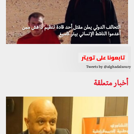
التحالف الدولي يعلن مقتل أحد قادة تنظيم داعش ممن
أعدموا الناشط الإنساني بيتر كاسيغ
تابعونا على تويتر
Tweets by @alghadalsoury
أخبار متعلقة