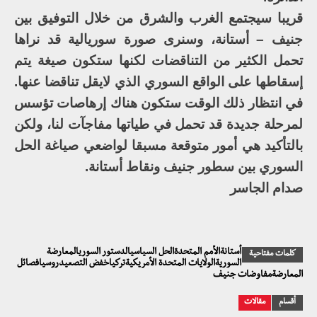
قريبا سيجتمع الغرب والشرق من خلال التوفيق بين
جنيف – أستانة، وسنرى صورة سوريالية قد نراها
تحمل الكثير من التناقضات لكنها ستكون صيغة يتم
إسقاطها على الواقع السوري الذي لايقل تناقضا عنها.
في انتظار ذلك الوقت ستكون هناك إرهاصات تؤسس
لمرحلة جديدة قد تحمل في طياتها مفاجآت لنا، ولكن
بالتأكيد هي أمور متوقعة مسبقا لواضعي صياغة الحل
السوري بين سطور جنيف ونقاط أستانة.
صدام الجاسر
أستانةالأمم المتحدةالحل السياسيالدستور السوريالمعارضة
كلمات مفتاحية
السوريةالولايات المتحدة الأمريكيةتركياخفض التصعيدروسيافصائل
المعارضةمفاوضات جنيف
أقسام
مقالات