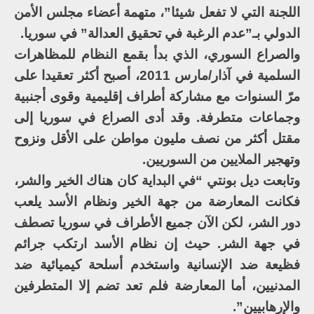
اللجنة التي لا تفعل شيئا”، متهمة أعضاء مجلس الأمن
الدولي بـ”عدم الرغبة في تحقيق العدالة” في سوريا.
والصراع السوري، الذي بدأ بقمع النظام للمظاهرات
السلمية في آذار/مارس 2011، أصبح أكثر تعقيدا على
مرّ السنوات مع مشاركة أطراف إقليمية وقوى أجنبية
وجماعات متطرفة. وقد أدى الصراع في سوريا إلى
مقتل أكثر من نصف مليون مواطن على الأقل ونزوح
وتهجير الملايين من السوريين.
وتابعت ديل بونتي “في البداية كان هناك الخير والشر،
فكانت المعارضة من جهة الخير ونظام الأسد يلعب
دور الشر، لكن الآن جميع الأطراف في سوريا تصطف
في جهة الشر. حيث إن نظام الأسد ارتكب جرائم
فظيعة ضد الإنسانية واستخدم أسلحة كيميائية ضد
المدنيين، أما المعارضة فلم تعد تضم إلا المتطرفين
والإرهابيين”.