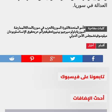
العدالة في سوريا.
الأمم المتحدةالثورة السوريةالحرب في سورياالعدالةالمعارضة
كلمات مفتاحية
السوريةباولو سيرجيو بينيروتحقيقجرائم حربحقوق الإنسانسلوبودان
ميلوسوفيتشمجلس الأمن الدولي
أقسام
أخبار
تابعونا على فيسبوك
أحدث الإضافات