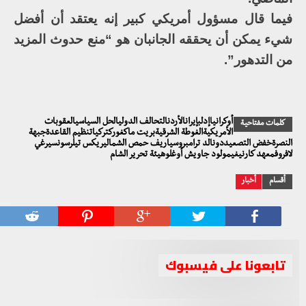
فيما قال مسؤول أمريكي كبير إنه يعتقد أن أفضل
شيء يمكن أن يحققه الجانبان هو “منع حدوث المزيد
من التدهور”.
أوكرانياإدلبإيرانالأردنالتحالف الدوليالحل السياسيالعقوبات
كلمات مفتاحية
الأمريكيةالغوطة الشرقيةبريت ماكغوركتركياتنظيم القاعدةجبهة
النصرةخفض التصعيددونالد ترامبروسياريف حمص الشماليريكس تيلرسونسيرغي
لافروفمعهد كارنيغيمولود جاويش أوغلوهيئة تحرير الشام
أقسام
أخبار
تابعونا على فيسبوك