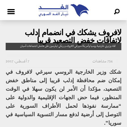
لافروف يشكك في انضمام إدلب
لاتفاقات خفض التصعيد قريبا
لقاء وزيري خارجية روسيا وأمريكا سيرغي لافروف و ريكي تيلرسون على هامش اجتماعات آسيان
734 مشاهدات
7 أغسطس، 2017
شكك وزير الخارجية الروسي سيرغي لافروف في
إمكان ضم محافظة إدلب قريبا إلى مناطق خفض
التصعيد، مؤكدا أن الأمر لن يكون سهلا في الوقت
المنظور، فيما حض الجهات الإقليمية والدولية على
“ممارسة نفوذها لحمل الأطراف السورية على
التوصل إلى أرضية لدفع مسار التسوية السياسية في
سوريا”.