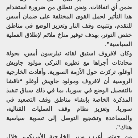
ضمن أي اتفاقات، ونحن ننطلق من ضرورة استخدام
هذا التأثير لحمل القوى المختلفة على ضمان أسس
للتقدم، وتثبيت وقف النار وتعزيز الوضع في مناطق
خفض التوتر، بهدف توفير مناخ ملائم لإطلاق العملية
السياسية”.
وكان لافروف استبق لقائه تيلرسون أمس، بجولة
محادثات أجراها مع نظيره التركي مولود جاويش
أوغلو، تركزت حول الأزمة السورية. وأفادت الخارجية
الروسية أن لافروف ومولود جاويش أوغلو “ناقشا
بالتفصيل الوضع في سوريا، بما في ذلك سياق تنفيذ
المذكرة الخاصة بإنشاء مناطق وقف التصعيد في
سوريا، وتعزيز نظام وقف العمليات القتالية،
والمساعدة وتشجيع التوصل إلى تسوية سياسية
هناك”.
من جهته، أعرب وزير الخارجية الأمريكي، خلال