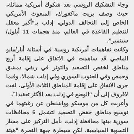
وجاء التشكيك الروسي بعد شكوك أمريكية مماثلة،
حيث وصف بريت ماكغورك، المبعوث الأمريكي
الخاص إلى التحالف الدولي، إدلب بـ”أكبر معقل
لتنظيم القاعدة في العالم، منذ هجمات 11 أيلول/
سبتمبر”.
وكانت تفاهمات أمريكية روسية في أستانة أيار/مايو
الماضي قد ساهمت في الاتفاق على إقامة أربع
مناطق لخفض التصعيد والتوتر في ريفي دمشق
وحمص وفي الجنوب السوري وفي إدلب شمالا، وفيما
جرى الاتفاق على إقامة المناطق الثلاث الأولى، لفت
لافروف إلى أن “الوضع في إدلب يعد الأكثر تعقيدا”.
وأعربت كل من موسكو وواشنطن عن رغبتهما في
توسيع مناطق خفض التصعيد لتشمل 6 محافظات
سورية بينها محافظة إدلب، بأمل التركيز على مسار
التسوية السياسية، لكن سيطرة جبهة النصرة “هيئة