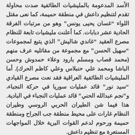
الأسد المدعومة بالمليشيات الطائفية صدت محاولة
تقدم لتنظيم داعش في منطقة حميمة، كما نعى مقتل
اللواء “غسان يحيى يونس” وهو من مرتبات الفرقة
الحادية عشر دبابات. كما أعلنت مليشيات تابعة للنظام
مصرع العقيد “غاندي شاليش” الذي يتبع لمجموعات
“سهيل الحسن” مع مجموعة من مقاتليه عرف منهم
(محمد قصاب ومسلم بارود وعلاء حمدوش وحسن
الباشا ومحمد علي حنبلاس وعلي كاظم الحرك). أما
المليشيات الطائفية العراقية فقد نعت مصرع القيادي
“سيد نور” قائد عمليات سوريا في حركة النجباء،
و”نجم عبدالله الحني” قائد عمليات النجباء في البادية.
هذا فيما شن الطيران الحربي الروسي وطيران
النظام غارات على محيط منطقة جب الجراح ومنطقة
حميمة ورحوم لدعم القوات البرية خلال المواجهات
المستعرة مع تنظيم داعش.