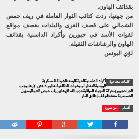
بقذائف الهاون.
من جهتها، ردت كتائب الثوار العاملة في ريف حمص
الشمالي على قصف القرى والبلدات بقصف مواقع
لقوات الأسد في جبورين وأكراد الداسنية بقذائف
الهاون والرشاشات الثقيلة.
لؤي اليونس
أكراد الداسنيةالحولةالرستنالشرطة العسكرية
كلمات مفتاحية
الروسيةالغنطوالمليشيات الطائفيةتنظيم داعش الإرهابيجب
الجراحجبورينحركة النجباء العراقيةحزب الله الإرهابيريف حمص الشماليسهيل
الحسنعربة مفخخةوقف إطلاق النار
أقسام
من سوريا