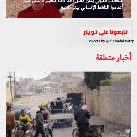
التحالف الدولي يعلن مقتل أحد قادة تنظيم داعش ممن
أعدموا الناشط الإنساني بيتر كاسيغ
تابعونا على تويتر
Tweets by @alghadalsoury
أخبار متعلقة