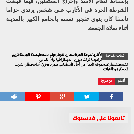
بإسقاط نظام الأسد وإخراج المعتقلين، فيما قبضت
الشرطة الحرة في الأتارب على شخص يرتدي حزاما
ناسفا كان ينوي تفجير نفسه بالجامع الكبير بالمدينة
أثناء صلاة الجمعة.
الأتاربالشرطة الحرةانتحاريانفجارحزام ناسفحلبصلاة الجمعةطريق
كلمات مفتاحية
الراموسةقوات سوريا الديمقراطيةلواء القدس
الفلسطينيمارعمجموعة العمل من أجل فلسطينيي سوريامخزن أسلحةمطار النيرب
العسكريمظاهرات
أقسام
من سوريا
تابعونا على فيسبوك