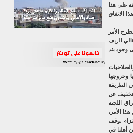
قة على هذا
المجلس الإسلامي السوري يعلن نجاح
اشتباكات بين النظام وتنظيم داعش بريف
ا الاتفاق
وساطة تنهي النزاع بين جيش الإسلام وفيلق
حماة والأهالي يناشدون فتح ممرات آمنة
لافروف يشيد بدور مصر في توسيع مناطق
الرحمن
خفض التصعيد في سوريا
طرح الأمر
الي الريف
ى وجود بند
تابعونا على تويتر
Tweets by @alghadalsoury
الصلاحيات
ا وخروجها
لى الطريقة
للتخفيف عن
اق اللجنة
هذا الأمر،
تزام بوقف
ن أهلنا في