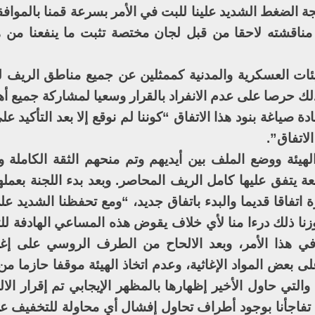
يجة الضغط الشديد علينا للبت في الأمر بسرعة قمنا بالمواف
ى مناقشته لاحقا من قبل لجان مختصة تثبت ما ينفعنا من هذ
ئات العسكرية والمدنية كممثلين عن جميع مناطق الريف ل
ك حرصا على عدم الانفراد بالقرار وسعيا لمشاركة جميع أه
 صياغة بنود هذا الاتفاق “كوننا لم نوقع إلا بعد التأكيد عل
لاتفاق”.
يئة ووضع الملف بين أيديهم وتم منحهم الثقة الكاملة و
ة يتفق عليها كامل الريف المحاصر. وبعد بدء اللجنة بعمله
هرة اتفاقا قديما والبدء باتفاق جديد، “ومع تحفظنا الشديد ع
تجاوزنا ذلك درءا منا لأي خلاف يقوض هذه المساعي الهادفة 
ي هذا الأمر، وبعد الالحاح من الطرف الروسي على إغر
 بعض المواد الإغاثية، وعدم اتخاذ الهيئة موقفا حازما من 
لتي حاول الأخير إظهارها بالمظهر الإيجابي تم إقرار الال
نا تفاجأنا بوجود أطراف تحاول إفشال أي محاولة للتخفيف ع