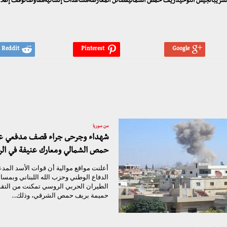
يانتسريباتجيش التوحيدريف حمص الشماليفصائل المعارضةمساعدات إنسانيةمفاوضاتوقف إطلاق
من سوريا
شهداء وجرحى جراء قصف مدفعي ع
حمص الشمالي ومعارك عنيفة في ال
أعلنت مواقع موالية أن قوات الأسد المد
الدفاع الوطني وحزب الله اللبناني وبمسا
الطيران الحربي الروسي تمكنت من التق
حميمة بريف حمص الشرقي، وذلك...