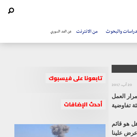
دراسات والبحوث
من الانترنت
عن الغد السوري
تابعونا على فيسبوك
20 آب، 2017
رار العمل
ارتفاع عدد ضحايا غارات التحالف الدولي
أحدث الإضافات
ة تفاوضية
على حارة البدو في مدينة الرقة
ل هو قائم
عرض علينا