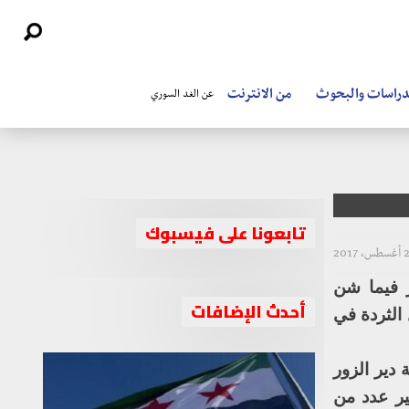
دراسات والبحوث
من الانترنت
عن الغد السوري
تابعونا على فيسبوك
، 2017
ر فيما شن
أحدث الإضافات
137 ومنطقة المقابر وجبل الثردة في
دير الزور
ير عدد من