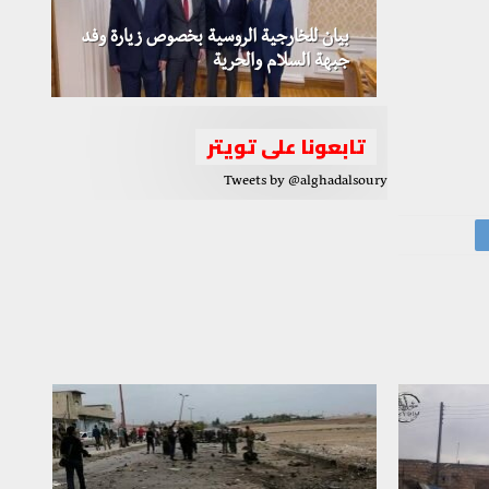
بيان للخارجية الروسية بخصوص زيارة وفد
جبهة السلام والحرية
تابعونا على تويتر
Tweets by @alghadalsoury