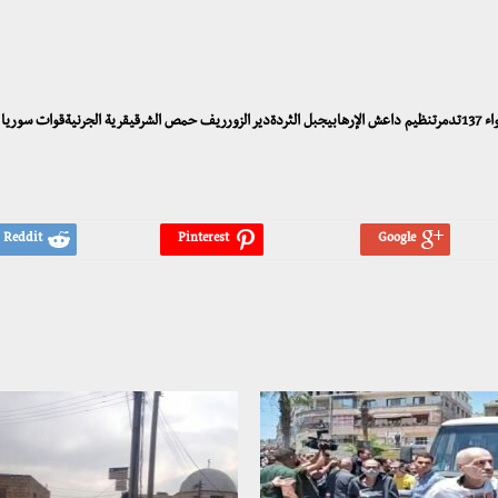
البوكمالالتحالف الدوليالحسكةالخريطةالرقةالسخنةالفيلق الخامساللواء 137تدمرتنظيم داعش الإرهابيجبل الثردةدير الزورريف حمص الشرقيقرية الجرنيةقوات سوريا