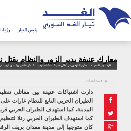
رئيس التيار
رؤية ال
معارك عنيفة بدير الزور والنظام يقتل
غارات جوية استهدفت مخيم للنازحين من أهالي مدينة السخنة جنوب بلدة الخريطة في ريف دير الزور الغر
1636 مشاهدات
دارت اشتباكات عنيفة بين مقاتلي تنظيم
المدينة، كما استهدف الطيران الحربي قري
كما استهدف الطيران الحربي رتلا لتنظي
كان متوجها إلى مدينة معدان بريف الرق