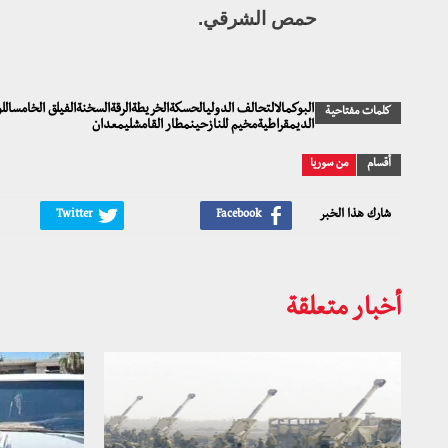
حمص الشرقي.
كلمات مفتاحية
الديمقراطيةمخيم للنازحينمطار القامشليمعدان
أقسام
من سوريا
شارك هذا الخبر
أخبار متعلقة