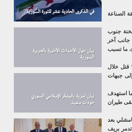
في الذكرى الحادية عشر للثورة السورية
ة الصناعة
سخنة جنوب
 جانب آخر
، ما تسبب
بيان حول الأحداث الأخيرة بالجزيرة
السورية
 قتل خلال
إلى جبهات
ما استهدف
بيان تعزية بالمفكر الإسلامي السوري
لقى طيران
جودت سعيد
قلت 150 شابا عبر مطار القامشلي بعد
تدمر بريف