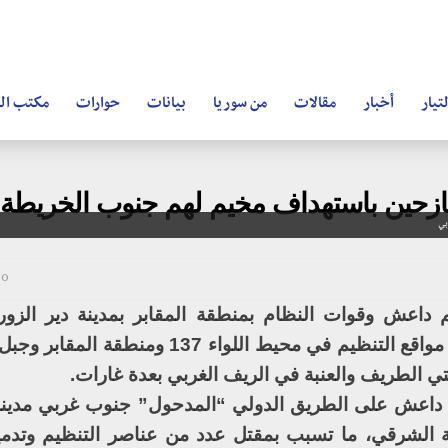
تيار
أخبار
مقالات
من سوريا
بيانات
حوارات
مكتب ال
 نازحين باستهداف مخيم لهم جنوب الخريطة
بي
20 أغسطس
 داعش وقوات النظام بمنطقة المقابر بمدينة دير الزو
الطيران الحربي التابع للنظام غارات على مواقع التنظيم في محيط اللواء 
تي الطريف والعنبة في الريف الغربي بعدة غارات.
م داعش على الطريق الدولي “المدحول” جنوب غربي مدينة 
ة الشرقي، ما تسبب بمقتل عدد من عناصر التنظيم وتدم