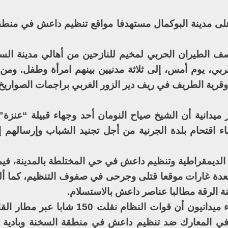
لى مدينة البوكمال مستهدفا مواقع تنظيم داعش في منطق
قصف الطيران الحربي لمخيم للنازحين من أهالي مدينة ال
غربي، يوم أمس، إلى ثلاثة مدنيين بينهم امرأة وطفل. ومن
قرية الطريف في ريف دير الزور الغربي براجمات الصواريخ
ميدانية أن الشيخ صياح النومان أحد وجهاء قبيلة “عنزة”
ء اقتحام بلدة الجرنية من أجل تجنيد الشباب وإرسالهم 
 الديمقراطية وتنظيم داعش في حي المختلطة بالمدينة، في
عدة غارات موقعا قتلى وجرحى في صفوف التنظيم، كما أ
 الرقة مطالبا عناصر داعش بالاستسلام.
أما في محافظة الحسكة، فقد أفاد نشطاء ميدانيون أن قوات النظام ن
في المعارك ضد تنظيم داعش في منطقة السخنة وبادية 