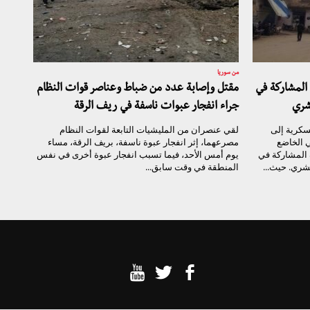
من سوريا
المشاركة في
مقتل وإصابة عدد من ضباط وعناصر قوات النظام
شري
جراء انفجار عبوات ناسفة في ريف الرقة
سكرية إلى
لقي عنصران من المليشيات التابعة لقوات النظام
 الخاضع
مصرعهما، إثر انفجار عبوة ناسفة، بريف الرقة، مساء
 المشاركة في
يوم أمس الأحد، فيما تسبب انفجار عبوة أخرى في نفس
شري. حيث...
المنطقة في وقت سابق...