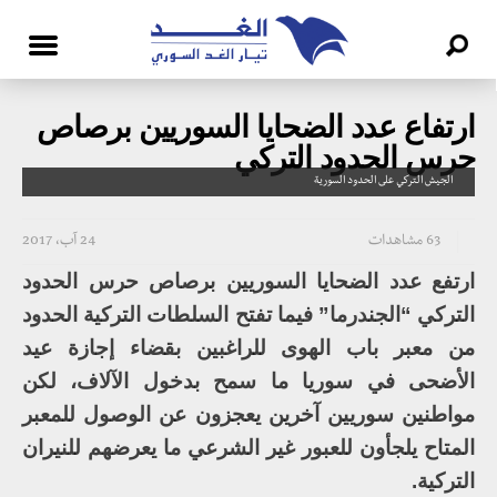
ارتفاع عدد الضحايا السوريين برصاص
حرس الحدود التركي
الجيش التركي على الحدود السورية
63 مشاهدات
24 آب، 2017
ارتفع عدد الضحايا السوريين برصاص حرس الحدود
التركي “الجندرما” فيما تفتح السلطات التركية الحدود
من معبر باب الهوى للراغبين بقضاء إجازة عيد
الأضحى في سوريا ما سمح بدخول الآلاف، لكن
مواطنين سوريين آخرين يعجزون عن الوصول للمعبر
المتاح يلجأون للعبور غير الشرعي ما يعرضهم للنيران
التركية.