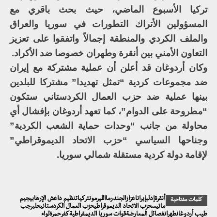
تركيا الأسبوع الماضي، حيث بحث باقري مع
المسؤولين الأتراك التطورات في سوريا والعراق
والملف الكردي والمنطقة إجمالاً واتفقوا على تعزيز
التعاون الأمني بين أنقرة وطهران خصوصا ضد الأكراد.
وكان أردوغان قد أعلن أن عملية مشتركة مع إيران
ضد مجموعات كردية “تمثل تهديدا” مشتركا للبلدين
بينها عملية ضد حزب العمال الكردستاني ستكون
“مطروحة على الدوام”، كما تعهد أردوغان بإفشال أي
محاولة من جانب “وحدات حماية الشعب الكردية”
وجناحها السياسي “حزب الاتحاد الديموقراطي”
لإقامة دولة كردية مستقلة شمالي سوريا.
أنقرةإدلبإيراناعزازالجندرماالليرمونتركياتنظيم داعش الإرهابيجيم
كلمات مفتاحية
ماتيسحزب الاتحاد الديموقراطيحزب العمال الكردستانيحلبرجب
طيب أردوغانطهرانفصائل المعارضةقوات سوريا الديمقراطيةكفرحمرةلواء