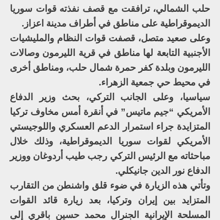
حلب الشمالي، ترافقت مع قصف نفذته قوات سوريا
الديموقراطية على مناطق في أطراف مدينة اعزاز.
وعلى صعيد متصل، قصفت قوات النظام والمليشيات
الأجنبية التابعة لها مناطق في قرية الليرمون وصالات
الليرمون وبلدة كفر حمرة شمال حلب، ومناطق أخرى
في محيط حي جمعية الزهراء.
سياسيا، وعلى الجانب التركي، بحث وزير الدفاع
الأمريكي “جيم ماتيس” في أنقرة أمس مخاوف تركيا
المتزايدة جراء استمرار الدعم العسكري واللوجيستي
الأمريكي لقوات سوريا الديموقراطية، وذلك خلال
مباحثاته مع الرئيس التركي رجب طيب أردوغان ووزير
الدفاع نور الدين جانيكلي.
وتأتي هذه الزيارة في ضوء قلق واشنطن من التقارب
المتزايد بين إيران وتركيا، بعد زيارة قائد القوات
المسلحة الإيرانية الجنرال محمد حسين باقري إلى