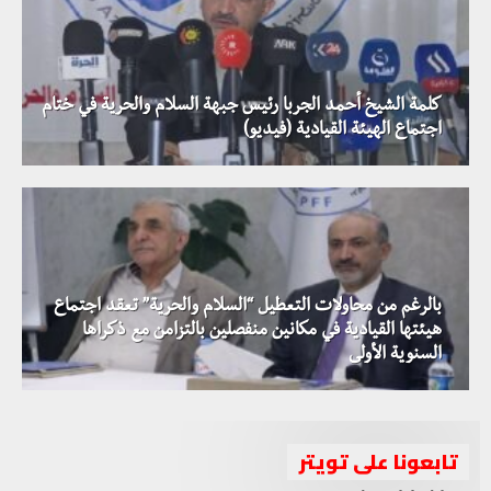
كلمة الشيخ أحمد الجربا رئيس جبهة السلام والحرية في ختام
اجتماع الهيئة القيادية (فيديو)
بالرغم من محاولات التعطيل “السلام والحرية” تعقد اجتماع
هيئتها القيادية في مكانين منفصلين بالتزامن مع ذكراها
جبهة السلام والحرية تستنكر منع وفدها من دخول إقليم
السنوية الأولى
كوردستان
تابعونا على تويتر