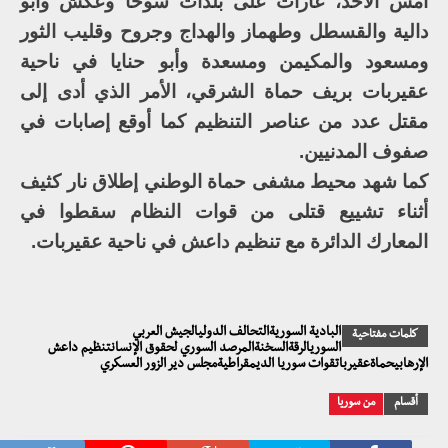
أمس الأحد، غارات على بلدات سوحا وعكش وأبو
دالية والقسطل وطهماز والهداج وجروح وقليب الثور
ومسعود والمكيمن ومسعدة وأبو حنايا في ناحية
عقيربات بريف حماة الشرقي، الأمر الذي أدى إلى
مقتل عدد من عناصر التنظيم كما أوقع إصابات في
صفوف المدنيين.
كما شهد محيط مشفى حماة الوطني إطلاق نار كثيف
أثناء تشييع قتلى من قوات النظام سقطوا في
المعارك الدائرة مع تنظيم داعش في ناحية عقيربات.
البادية السوريةالتحالف الدوليالجيش العربي
كلمات مفتاحية
السوريالرقةالسخنةالمرصد السوري لحقوق الإنسانتنظيم داعش
الإرهابيحماةعقيرباتقوات سوريا الديمقراطيةمجلس دير الزور العسكري
أقسام
من سوريا