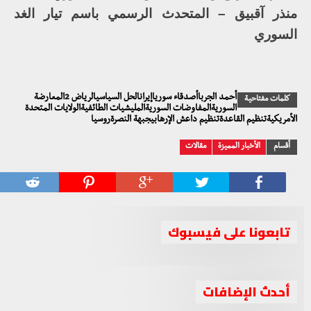
منذر آقبيق – المتحدث الرسمي باسم تيار الغد
السوري
أحمد الجرباأصدقاء سورياإيرانالحل السياسيالرياض 2المعارضة
كلمات مفتاحية
السوريةالمفاوضات السوريةالمليشيات الطائفيةالولايات المتحدة
الأمريكيةتنظيم القاعدةتنظيم داعش الإرهابيجبهة النصرةروسيا
أقسام
الأخبار المميزة
مقالات
تابعونا على فيسبوك
أحدث الإضافات