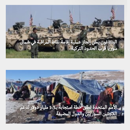
البنتاغون يعلن إنجاز عملية إقامة نقاط المراقبة في شمال
استمرار العمليات ضد داعش في دير الزور بالتزامن مع العثور
سوريا قرب الحدود التركية
على سبع مقابر جماعية قرب البوكمال
الأمم المتحدة تطلق خطة استجابة بـ5.5 مليار دولار لدعم
التحالف الدولي يعلن عن بقاء قواته في الجزيرة السورية لحين
اللاجئين السوريين والدول المضيفة
تشكيل قوات أمن داخلية