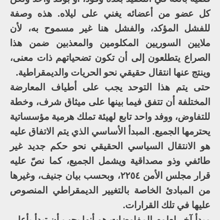
كل عضو من أعضائه يغني على ليلاه. هذه وصفة
للفشل المؤكد، والفشل هنا غير مسموح به، لأن
ملايين السوريين المكلومين والمعذبين ضمن هذا
الصراع يتطلعون إلى أن تكون تضحياتهم ذات معنى،
وينتج عنها انتقال حقيقي نحو الحريات والديمقراطية.
حتى يتم هذا التوحد يجب على أطياف المعارضة
المختلفة أن تتفق فيما بينها على ميثاق شرف، وخطة
للتفاوض، ووفد واحد تابع لهيئة تملك هرمية مؤسساتية
يحترمها الجميع. المبدأ الأساسي الذي يتم الاتفاق عليه
هو الانتقال السياسي الحقيقي نحو حكم جديد غير
طائفي وذو مصداقية ويشمل الجميع، كما نصّ عليه
قرار مجلس الأمن ٢٢٥٤، وبحسب بيان جنيف، وغيرها
من المبادئ الخاصة بالتغيير الديمقراطي المنصوص
عليها في تلك القرارات.
مبدأ آخر لعلوم المفاوضات هو أنها يجب أن تبدأ بأعلى