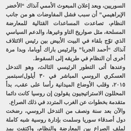
السوريين، وبعد إعلان المبعوث الأممي آنذاك “الأخضر
الإبراهيمي” أن سبب فشل المفاوضات هو من جانب
النظام، تصاعدت المساعدات القتالية للمعارضة
المسلحة، مثل صواريخ التاو وغيرها، والدعم السياسي
الذي توّج بلقاء في البيت الأبيض بين رئيس الائتلاف
آنذاك “أحمد الجربا” والرئيس باراك أوباما، وبدا مرة
أخرى أن النظام في طريقه إلى السقوط.
وعندها أتى التطور الرئيسي الثالث، وهو التدخل
العسكري الروسي المباشر في ٣٠ أيلول/سبتمبر
٢٠١٥، وقلب الأوضاع الميدانية رأسا على عقب، بدأ
المحللون الاستراتيجيون يقولون إن روسيا كانت دائما
متقدمة بخطوات عن الغرب المتردد في ذلك الصراع.
والآن بعد سنة ونصف من التدخل الروسي، رضخت
دول أصدقاء سوريا وسلمت بإدارة روسية شبه كاملة
لملف الصراع بين المعارضة والنظام، واكتفت بمد