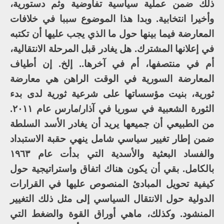
ذلك ضمن عملية سياسية تفاوضية وثم دستورية،
وأخيرا انتخابية. وبدا هذا الموضوع سببا في خلافات
المعارضة فيما بينها حول ما الذي يجب عليها أن تكتبه
في إعلانها المشترك. هل يغادر قبل المرحلة الانتقالية،
أم في منتصفها، أم في آخرها.. إلخ. إن أطياف
المعارضة السورية في الوقت الراهن هي معارضة
ثورية، بنيت مؤسساتها على شرعية ثورية لدى بدء
الثورة الشعبية في سوريا في آذار/مارس عام ٢٠١١.
من الطبيعي أن جميعها يريد أن يغادر الأسد السلطة
ضمن إطار تغيير سياسي شامل ينهي حقبة الاستبداد
والفساد البعثية والأسدية التي بدأت عام ١٩٦٣
بالكامل. بقي أن يكون هناك اتفاق واستراتيجية حول
كيفية تحويل المبادئ المنصوص عليها في القرارات
الدولية حول الانتقال السياسي إلى مثل ذلك التغيير
المنشود. وكذلك، ماهي أوراق القوة والضغط التي