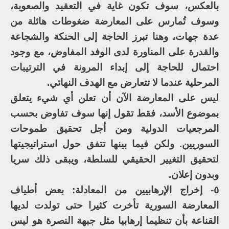
بالعكس، سوف تكون غاية في التعقيد والصعوبة،
وسوف تُمارس على المعارضة ضغوطات هائلة من
عدة جهات، وهنا تبرز الحاجة إلى الحنكة والشجاعة
والقدرة على المناورة لدى الوفد المفاوض، مع وجود
احتمال للحاجة إلى إبداء المرونة في الترتيبات
المرحلية عندما لا تتعارض مع الهدف النهائي.
ليس على المعارضة الآن أن تعلن أي شيء يتعلق
بموضوع الأسد، فقط تقول إنها سوف تفاوض بحسب
المرجعيات الدولية ومن أجل تحقيق طموحات
السوريين. ولكن فيما بينها تتفق حول استراتيجيتها
لتحقيق التغيير الحقيقي للسلطة، ويبقى ذلك سريا
وبدون إعلان.
٥- إخراج الإرهابيين من المعادلة: بعض أطياف
المعارضة السورية تأخرت كثيرا حتى تولدت لديها
القناعة بأن تنظيما إرهابيا مثل جبهة النصرة هو ليس