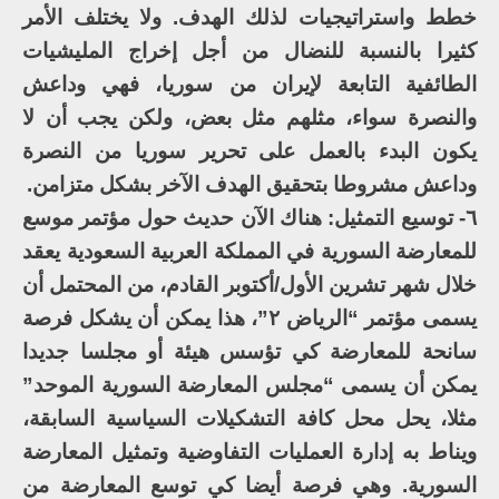
خطط واستراتيجيات لذلك الهدف. ولا يختلف الأمر
كثيرا بالنسبة للنضال من أجل إخراج المليشيات
الطائفية التابعة لإيران من سوريا، فهي وداعش
والنصرة سواء، مثلهم مثل بعض، ولكن يجب أن لا
يكون البدء بالعمل على تحرير سوريا من النصرة
وداعش مشروطا بتحقيق الهدف الآخر بشكل متزامن.
٦- توسيع التمثيل: هناك الآن حديث حول مؤتمر موسع
للمعارضة السورية في المملكة العربية السعودية يعقد
خلال شهر تشرين الأول/أكتوبر القادم، من المحتمل أن
يسمى مؤتمر “الرياض ٢”، هذا يمكن أن يشكل فرصة
سانحة للمعارضة كي تؤسس هيئة أو مجلسا جديدا
يمكن أن يسمى “مجلس المعارضة السورية الموحد”
مثلا، يحل محل كافة التشكيلات السياسية السابقة،
ويناط به إدارة العمليات التفاوضية وتمثيل المعارضة
السورية. وهي فرصة أيضا كي توسع المعارضة من