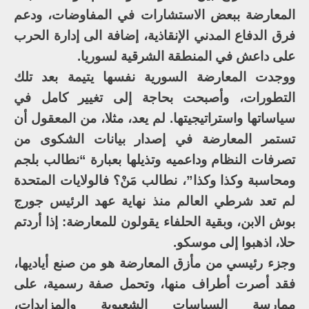
المعارضة ببعض الاستشارات في المفاوضات، ودعم
فرق الدفاع المدني الإنقاذية، إضافة الى إدارة الحرب
على داعش في المنطقة الشرقية لسوريا.
ووجدت المعارضة السورية نفسها يتيمة بعد تلك
التطورات، وأصبحت بحاجة إلى تغيير كامل في
سياساتها واستراتيجيتها. لم يعد، مثلا، من المعقول أن
تستمر المعارضة في إصدار بيانات الشكوى من
تصرفات النظام وداعميه وتذيلها بعبارة “نطالب بلجم
ومحاسبة وكذا وكذا”، نطالب مَنْ؟ فالولايات المتحدة
لم تعد شرطي العالم منذ نهاية عهد الرئيس جورج
بوش الابن، وبقية الحلفاء يقولون للمعارضة: إذا أردتم
حلا، اذهبوا إلى موسكو.
وجزء رئيسي من مأزق المعارضة هو من صنع أياديها،
فقد أصرت أطراف منها، وتحمل صفة رسمية، على
ممارسة السياسات الشعبوية والمزايدات،