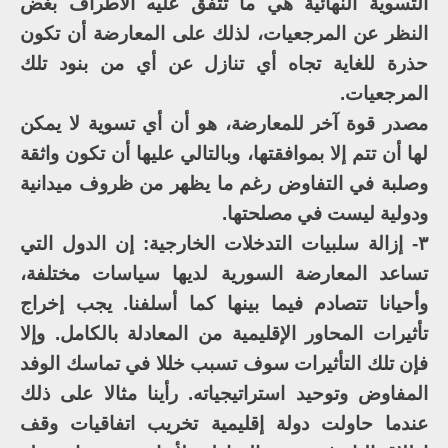
التسوية النهائية هي ما تتفق عليه الأطراف بغض
النظر عن المرجعيات، لذلك على المعارضة أن تكون
حذرة للغاية تجاه أي تنازل عن أي من بنود تلك
المرجعيات.
مصدر قوة آخر للمعارضة، هو أن أي تسوية لا يمكن
لها أن تتم إلا بموافقتها، وبالتالي عليها أن تكون واثقة
وصلبة في التفاوض رغم ما يظهر من ظروف ميدانية
ودولية ليست في مصلحتها.
٣- إزالة سلبيات التدخلات الخارجية: إن الدول التي
تساعد المعارضة السورية لديها سياسات مختلفة،
وأحيانا تتصادم فيما بينها كما أسلفنا. يجب إخراج
تأثيرات المحاور الإقليمية من المعادلة بالكامل. وإلا
فإن تلك التأثيرات سوف تسبب خللا في تماسك الوفد
المفاوض وتوحيد استراتيجياته. رأينا مثالا على ذلك
عندما حاولت دولة إقليمية تخريب اتفاقيات وقف