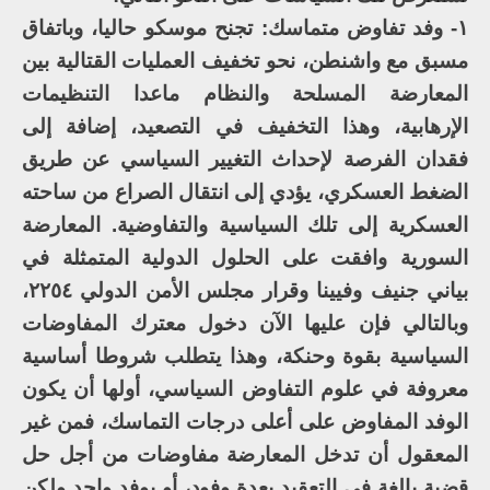
١- وفد تفاوض متماسك: تجنح موسكو حاليا، وباتفاق
مسبق مع واشنطن، نحو تخفيف العمليات القتالية بين
المعارضة المسلحة والنظام ماعدا التنظيمات
الإرهابية، وهذا التخفيف في التصعيد، إضافة إلى
فقدان الفرصة لإحداث التغيير السياسي عن طريق
الضغط العسكري، يؤدي إلى انتقال الصراع من ساحته
العسكرية إلى تلك السياسية والتفاوضية. المعارضة
السورية وافقت على الحلول الدولية المتمثلة في
بياني جنيف وفيينا وقرار مجلس الأمن الدولي ٢٢٥٤،
وبالتالي فإن عليها الآن دخول معترك المفاوضات
السياسية بقوة وحنكة، وهذا يتطلب شروطا أساسية
معروفة في علوم التفاوض السياسي، أولها أن يكون
الوفد المفاوض على أعلى درجات التماسك، فمن غير
المعقول أن تدخل المعارضة مفاوضات من أجل حل
قضية بالغة في التعقيد بعدة وفود، أو بوفد واحد ولكن