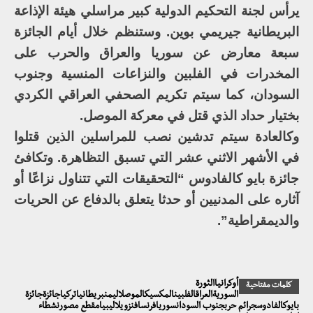
يرأس لجنة التحكيم الدولية كبير مراسلي هيئة الإذاعة
البريطانية جيريمي بوين. وستنظم خلال أيام الجائزة
سبعة معارض عن سوريا والعراق والحرب على
المخدرات في الفلبين والنزاعات المنسية وجنوب
السودان، كما سيتم تكريم الصحفي العراقي الكردي
بختيار حداد الذي قتل في معركة الموصل.
وكالعادة سيتم تدشين نصب للمراسلين الذين قتلوا
في الأشهر الاثني عشر التي تسبق التظاهرة. وتكافئ
جائزة بايو كالفادوس “التحقيقات التي تتناول نزاعًا أو
آثاره على المدنيين أو حدثا يتعلق بالدفاع عن الحريات
والديمقراطية”.
أوكرانياالثورة
كلمات مفتاحية
السوريةالعراقالفلبينالمكسيكالموصلاليمنبريطانياتركياجائزةجائزة
بايوكالفادوسجرائم حربجنوب السودانسوريافرنسافنزويلاليبيامقطع مصورنشطاء