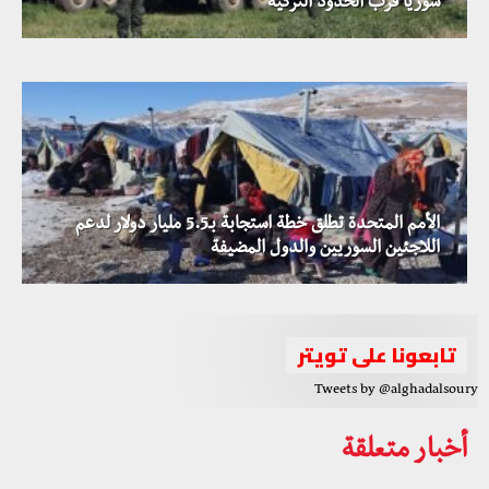
استمرار العمليات ضد داعش في دير الزور بالتزامن مع العثور
سوريا قرب الحدود التركية
على سبع مقابر جماعية قرب البوكمال
الأمم المتحدة تطلق خطة استجابة بـ5.5 مليار دولار لدعم
التحالف الدولي يعلن عن بقاء قواته في الجزيرة السورية لحين
اللاجئين السوريين والدول المضيفة
تشكيل قوات أمن داخلية
تابعونا على تويتر
Tweets by @alghadalsoury
أخبار متعلقة