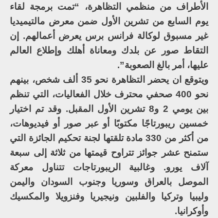
الأطراف من منظمي التظاهرة، “تمت برمجة لقاء
يوم السابع من تشرين الأول ضمن معرض مالتيميديا
غير مسبوق لوكالة فرانس برس يعرض أعمالهم. إن
التقاط صور عن بلدك ومعاناة أهلك وإطلاع العالم
عليها، أمر بالغ الصعوبة”.
ويتوقع ان يحضر التظاهرة نحو 35 ألف شخص، بينهم
نحو 400 صحفي محترف خلال الفعاليات، التي تنظم
بين يومي 2 و8 تشرين الأول المقبل. وقد تم اختيار
خمسين ريبورتاجًا مكتوبًا أو عبر صور أو فيديوهات،
من أكثر من 330 مادة تلقتها لجنة تحكيم الجائزة التي
ستمنح عشر جوائز تتراوح قيمتها من ثلاثة إلى سبعة
آلاف يورو. وغالبية الريبورتاجات تتناول معركة
الموصل بالعراق وسوريا وجنوب السودان واليمن
وليبيا وتركيا والفلبين ونيجيريا وفنزويلا والمكسيك
وأوكرانيا.