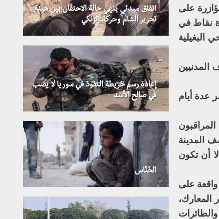
ؤازرة على
اتفاق مبدئي ينهي حالة الاحتقان بين هيئة
تحرير الشام وحركة الزنكي
 على عدة نقاط في
137 ومستودعات عياش وحي البغيلية
 المدنيين
إعادة رسم خريطة النفوذ في سوريا لا يصب
 عدة أيام
في صالح الأسد
المراقبون
ف المدينة
ا أن تكون
الخَنّاس
واقعة على
ر المعارك،
والطائرات