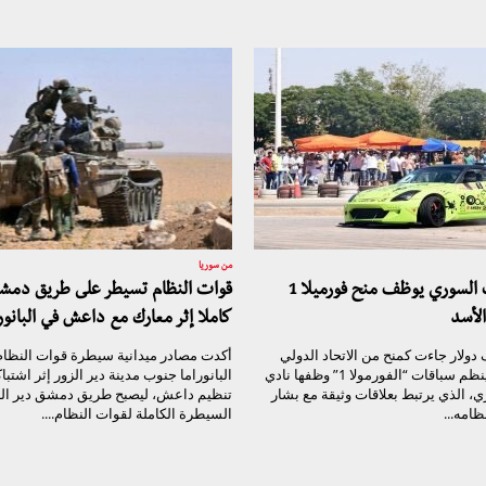
من سوريا
نادي السيارات السوري يوظف منح فورميلا 1
قوات النظام تسيطر على طريق دمشق 
الأسد
كاملا إثر معارك مع داعش في البانورا
من 180 ألف دولار جاءت كمنح من الاتحاد الدولي
أكدت مصادر ميدانية سيطرة قوات النظا
للسيارات الذي ينظم سباقات “الفورمولا 1” وظفها نادي
البانوراما جنوب مدينة دير الزور إثر اشتب
، الذي يرتبط بعلاقات وثيقة مع بشار
تنظيم داعش، ليصبح طريق دمشق دير ال
ظامه...
السيطرة الكاملة لقوات النظام....