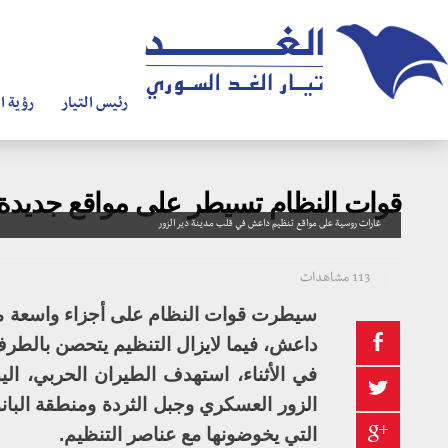
رئيس التيار
رؤية ال
قوات النظام تسيطر على مواقع جديدة 
غارات روسية على مواقع تنظيم داعش في قلب مدينة دير الزور
113 مشاهدات
سيطرت قوات النظام على أجزاء واسعة من 
داعش، فيما لايزال التنظيم يتحصن بالطر
في الأثناء، استهدف الطيران الحربي، ا
الزور العسكري وجبل الثردة ومنطقة البانو
التي يخوضونها مع عناصر التنظيم.