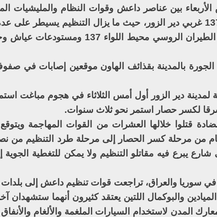
الأربعاء بين عناصر داعش وقوات النظام والمليشيات الم
الجهتين الغربيتين لحقل الخراطة واللواء 137 غربي دير الزور، حيث ما يزال التنظيم يسيطر
المنطقة المذكورة. وفي الأثناء، استهدف الطيران الروسي محيط اللواء 
جورة بالمدينة بقذائف الهاون موقعين إصابات في صفوف
لمدينة دير الزور أول أمس الثلاثاء في هجوم مباغت استمر
شرقا لكسر حصار استمر نحو ثلاث سنوات.
دة قتلوا خلالها العشرات من القوات المهاجمة ويتوقع 
ام من مرحلة كسر الحصار إلى مرحلة طرد التنظيم من نص
رع يبرع فيه مقاتلو التنظيم ولا يمكن للتغطية الجوية إل
في سوريا والعراق، تراجعت قوات تنظيم داعش إلى بلدات 
الميادين والبوكمال اللتين يعتقد كثيرون أنهما ستشهدان آخ
رك المدن لاستخدام السيارات الملغمة والألغام والأنفاق 