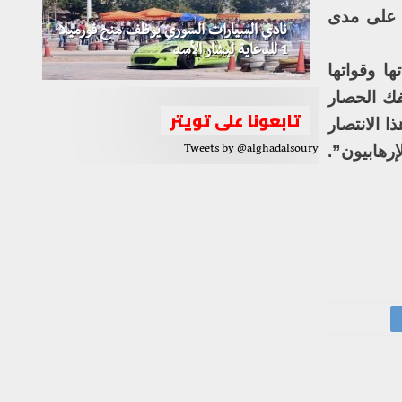
 على مدى
نادي السيارات السوري يوظف منح فورميلا
1 للدعاية لبشار الأسد
ا وقواتها
فك الحصار
تابعونا على تويتر
ا الانتصار
إرهابيون”.
Tweets by @alghadalsoury