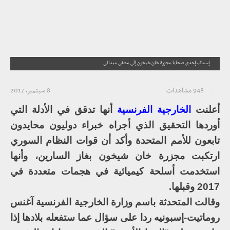
إسعاف إحدى ضحايا مجزرة خان شيخون إلى مشفى ميداني
948 مشاهدات
8 سبتمبر، 2017
أعلنت
الخارجية الفرنسية
أنها تدقق في الأدلة التي
أوردها التحقيق الذي أجراه خبراء دوليون محايدون
تابعون للأمم المتحدة وأكد أن قوات النظام السوري
ارتكبت مجزرة خان شيخون بغاز السارين، وأنها
استخدمت أسلحة كيميائية في هجمات متعددة في
2017 وقبلها.
وقالت المتحدثة باسم وزارة الخارجية الفرنسية آغنس
روماتيت-إسبونيه ردا على سؤال عما ستفعله بلادها إذا