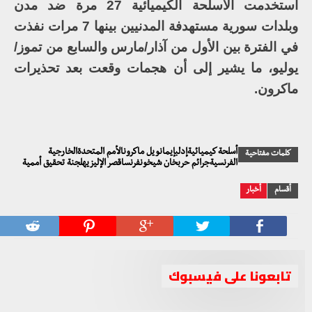
استخدمت الأسلحة الكيميائية 27 مرة ضد مدن
وبلدات سورية مستهدفة المدنيين بينها 7 مرات نفذت
في الفترة بين الأول من آذار/مارس والسابع من تموز/
يوليو، ما يشير إلى أن هجمات وقعت بعد تحذيرات
ماكرون.
أسلحة كيميائيةإدلبإيمانويل ماكرونالأمم المتحدةالخارجية
كلمات مفتاحية
الفرنسيةجرائم حربخان شيخونفرنساقصر الإليزيهلجنة تحقيق أممية
أقسام
أخبار
تابعونا على فيسبوك