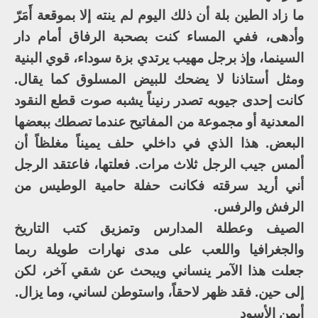
ما زاد الطين بلة أن ذلك اليوم لم ينته إلا بموقعة أَمَرّ
وأدهى، ففي المساء كنت بصحبة الرفاق أمام دار
السينما، وإذ برجل مهيب يرتدي بزة سوداء، قوي البنية
ومثل أستاذنا لا يضحك للبيض المسلوق كما يقال.
كانت إحدى جيوبه تصدر رنيناً يشبه صوت قطع النقود
المعدنية أو مجموعة من المفاتيح عندما تصطك ببعضها
البعض. هذا الذي في داخلي حلف يميناً مغلظاً أن
ألمس جيب الرجل ثلاث مرات. فعلتها، فاعتقد الرجل
أني أريد سرقته فكانت حفلة حامية الوطيس من
الرفش والرفس.
الصيف وعطلة المدارس وتمزيق كتب التاريخ
والجغرافيا واللعب على مدى نهارات طويلة ربما
جعلت هذا الآمر ينساني ويبحث عن شقي آخر، لكن
إلى حين. فقد ظهر لاحقاً، واستوطن لساني، وما يزال.
أيمن الأسود