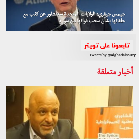
جيمس جيفري: الولايات المتحدة ستتشاور عن كثب مع
حلفائها بشأن سحب قواتها من سوريا
تابعونا على تويتر
Tweets by @alghadalsoury
أخبار متعلقة