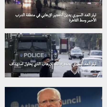
تيار الغد السوري يدين التفجير الإرهابي في منطقة الدرب
الأحمر وسط القاهرة
تيار الغد السوري يجدد إدانته للإرهاب الذي يحاول استهداف
عشرات القتلى والجرحى جراء انفجار مفخختين في مدينة
مصر
إدلب