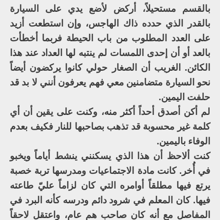
بالقسم مستحيلاً، أركض لأضع يدي على السيارة
بالقدر الذي حدده ذاك الهاجس، وإن استطعت أزيد
على العدد المطلوب من باب الحيطة فربما أخطأت
بالعد أو أن إحدى اللمسات لم ينتبه لها العداد عند هذا
الكائن. الغريب أن الصغار حولي كانوا يركضون أيضاً
نحو السيارة متضامنين معي فهم يعرفون أنني لا بد قد
حلفت اليمين.
لم أكن أصدق أحداً أكثر منه، وكنت على يقين أن أي
كلمة غير محسوبة قد تذهب بصاحبها للنار فكيف بعدم
الوفاء باليمين.
كنت ألاحظ أن هذا الذي يسكنني ينشط أياماً ويخبو
في أُخر. كانت مادة الاجتماعيات ومدرسها تربة خصبة
يرتع فيها مطلقاً أوامره التي كان لزاماً عليّ طاعته
فيها. كان المعلم في شرود دائم ودرسه كأنه البرد في
المفاصل مع أنه كان صاحب همٍ عام، واعتقل لاحقاً