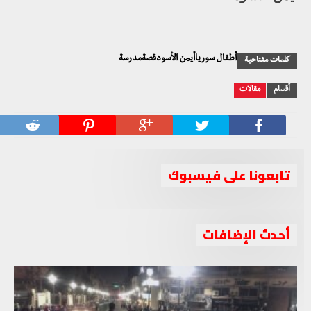
أطفال سورياأيمن الأسودقصةمدرسة
كلمات مفتاحية
أقسام
مقالات
تابعونا على فيسبوك
أحدث الإضافات