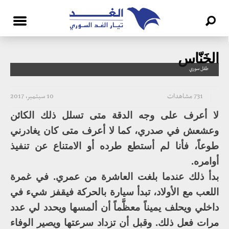
الخَنّاس
طفل سوري
731 مشاهدات
10 سبتمبر، 2017
لا أعرف على وجه الدقة متى تسلل ذلك الكائن
وعشعش في صدري، كما لا أعرف متى كان يغادرني
طوعاً، فأنا لم أستطع طرده أو الامتناع عن تنفيذ
أوامره.
بدأ ذلك عندما بلغت العاشرة من عمري. في غمرة
اللعب مع الأولاد، تبدأ سيارة بالحركة فيقفز شيء في
داخلي ويحلف يميناً معظَّماً أن ألمسها ويحدد لي عدد
مرات فعل ذلك. وقبل أن تزداد سرعتها ويصير الوفاء