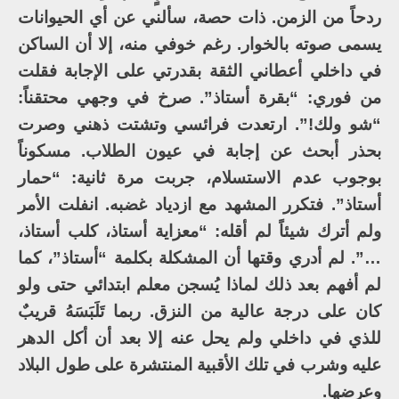
ردحاً من الزمن. ذات حصة، سألني عن أي الحيوانات
يسمى صوته بالخوار. رغم خوفي منه، إلا أن الساكن
في داخلي أعطاني الثقة بقدرتي على الإجابة فقلت
من فوري: “بقرة أستاذ”. صرخ في وجهي محتقناً:
“شو ولك!”. ارتعدت فرائسي وتشتت ذهني وصرت
بحذر أبحث عن إجابة في عيون الطلاب. مسكوناً
بوجوب عدم الاستسلام، جربت مرة ثانية: “حمار
أستاذ”. فتكرر المشهد مع ازدياد غضبه. انفلت الأمر
ولم أترك شيئاً لم أقله: “معزاية أستاذ، كلب أستاذ،
…”. لم أدري وقتها أن المشكلة بكلمة “أستاذ”، كما
لم أفهم بعد ذلك لماذا يُسجن معلم ابتدائي حتى ولو
كان على درجة عالية من النزق. ربما تَلَبَسَهُ قريبٌ
للذي في داخلي ولم يحل عنه إلا بعد أن أكل الدهر
عليه وشرب في تلك الأقبية المنتشرة على طول البلاد
وعرضها.