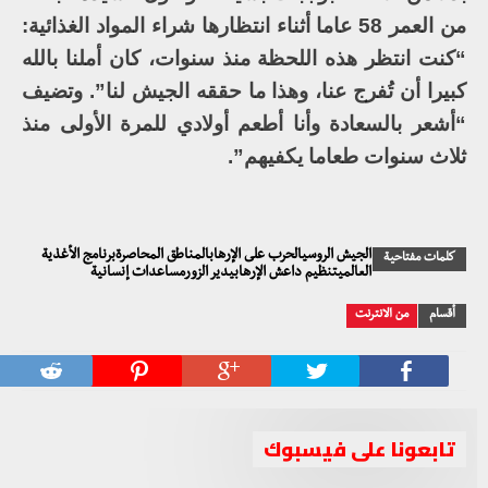
من العمر 58 عاما أثناء انتظارها شراء المواد الغذائية:
“كنت انتظر هذه اللحظة منذ سنوات، كان أملنا بالله
كبيرا أن تُفرج عنا، وهذا ما حققه الجيش لنا”. وتضيف
“أشعر بالسعادة وأنا أطعم أولادي للمرة الأولى منذ
ثلاث سنوات طعاما يكفيهم”.
الجيش الروسيالحرب على الإرهابالمناطق المحاصرةبرنامج الأغذية
كلمات مفتاحية
العالميتنظيم داعش الإرهابيدير الزورمساعدات إنسانية
أقسام
من الانترنت
تابعونا على فيسبوك