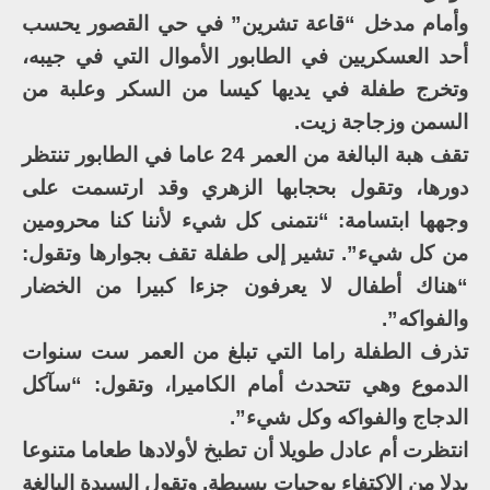
وأمام مدخل “قاعة تشرين” في حي القصور يحسب
أحد العسكريين في الطابور الأموال التي في جيبه،
وتخرج طفلة في يديها كيسا من السكر وعلبة من
السمن وزجاجة زيت.
تقف هبة البالغة من العمر 24 عاما في الطابور تنتظر
دورها، وتقول بحجابها الزهري وقد ارتسمت على
وجهها ابتسامة: “نتمنى كل شيء لأننا كنا محرومين
من كل شيء”. تشير إلى طفلة تقف بجوارها وتقول:
“هناك أطفال لا يعرفون جزءا كبيرا من الخضار
والفواكه”.
تذرف الطفلة راما التي تبلغ من العمر ست سنوات
الدموع وهي تتحدث أمام الكاميرا، وتقول: “سآكل
الدجاج والفواكه وكل شيء”.
انتظرت أم عادل طويلا أن تطبخ لأولادها طعاما متنوعا
بدلا من الاكتفاء بوجبات بسيطة. وتقول السيدة البالغة