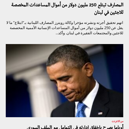
المصارف تبتلع 250 مليون دولار من أموال المساعدات المخصصة
للاجئين في لبنان
اتهم تحقيق أجرته ونشرته مؤخرا وكالة رويترز المصارف اللبنانية بـ”ابتلاع” ما لا
يقل عن 250 مليون دولار من أموال المساعدات الإنسانية الأممية المخصصة
للاجئين والمجتمعات الفقيرة في لبنان. وأكد...
من الانترنت
أوباما يصرح بإخفاق إدارته في التعامل مع الملف السوري