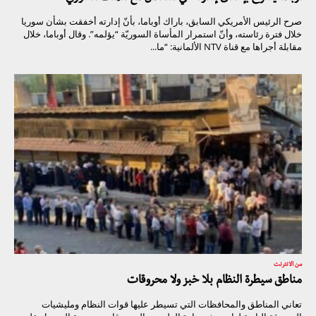
صرح الرئيس الأمريكي السابق، باراك أوباما، بأنّ إدارته أخفقت بشأن سوريا
خلال فترة رئاسته، وأنّ استمرار المأساة السوريّة “يؤلمه”. وقال أوباما، خلال
مقابلة أجراها مع قناة NTV الألمانية: “ما...
من الانترنت
مناطق سيطرة النظام بلا خبز ولا محروقات
تعاني المناطق والمحافظات التي تسيطر عليها قوات النظام ومليشيات