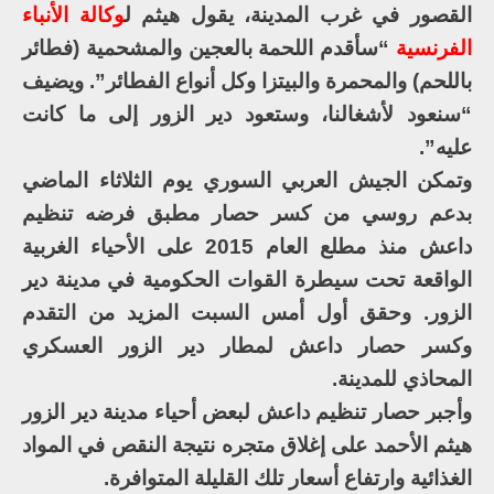
القصور في غرب المدينة، يقول هيثم ل
وكالة الأنباء
الفرنسية
“سأقدم اللحمة بالعجين والمشحمية (فطائر
باللحم) والمحمرة والبيتزا وكل أنواع الفطائر”. ويضيف
“سنعود لأشغالنا، وستعود دير الزور إلى ما كانت
عليه”.
وتمكن الجيش العربي السوري يوم الثلاثاء الماضي
بدعم روسي من كسر حصار مطبق فرضه تنظيم
داعش منذ مطلع العام 2015 على الأحياء الغربية
الواقعة تحت سيطرة القوات الحكومية في مدينة دير
الزور. وحقق أول أمس السبت المزيد من التقدم
وكسر حصار داعش لمطار دير الزور العسكري
المحاذي للمدينة.
وأجبر حصار تنظيم داعش لبعض أحياء مدينة دير الزور
هيثم الأحمد على إغلاق متجره نتيجة النقص في المواد
الغذائية وارتفاع أسعار تلك القليلة المتوافرة.