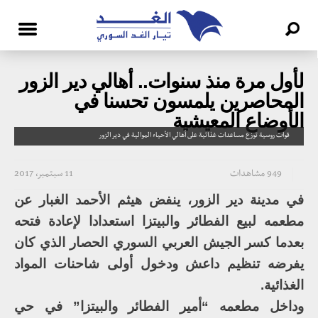
لأول مرة منذ سنوات.. أهالي دير الزور
المحاصرين يلمسون تحسنا في
الأوضاع المعيشية
قوات روسية توزع مساعدات غذائية على أهالي الأحياء الموالية في دير الزور
949 مشاهدات
11 سبتمبر، 2017
في مدينة دير الزور، ينفض هيثم الأحمد الغبار عن
مطعمه لبيع الفطائر والبيتزا استعدادا لإعادة فتحه
بعدما كسر الجيش العربي السوري الحصار الذي كان
يفرضه تنظيم داعش ودخول أولى شاحنات المواد
الغذائية.
وداخل مطعمه “أمير الفطائر والبيتزا” في حي