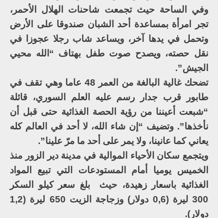
وفي الساحة حيث تجمعت شاحنات الهلال الأحمر،
تجر امرأة بمساعدة أحد الشبان صندوقا على الأرض
وتحمل في يدها آخر، ويساعد شاب رجلا عجوزا في
نقل حصته، ويصدح صوت طفل بهتاف “الله محيي
الجيش”.
تضحك غالية البالغة من العمر 48 عاما وهي تقف في
طابور قرب جدار رسم عليه العلم السوري، قائلة
“شبعت أعيننا من رؤية الحصة الغذائية حتى قبل أن
نأخذها”. وتضيف “إن شاء الله، لا أحد في العالم كله
يعاني كما عانينا، ولا يمر على أحد ما مرّ علينا”.
ويتجمع سكان الأحياء الموالية في مدينة دير الزور منذ
الخميس يوميا أمام المستودعات التي تبيع المواد
الغذائية باسعار زهيدة، حيث بلغ سعر كيلو السكر
300 ليرة (0,6 دولار) وزجاجة الزيت 650 ليرة (1,2
دولار).