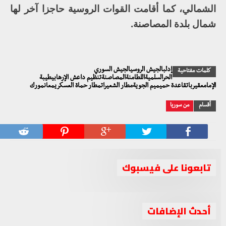
الشمالي، كما أقامت القوات الروسية حاجزا آخر لها
شمال بلدة المصاصنة.
إدلبالجيش الروسيالجيش السوري
كلمات مفتاحية
الحرالسلميةاللطامنةالمصاصنةتنظيم داعش الإرهابيطيبة
الإمامعقيرباتقاعدة حميميم الجويةمطار الشعيراتمطار حماة العسكريمعانمورك
أقسام
من سوريا
تابعونا على فيسبوك
أحدث الإضافات