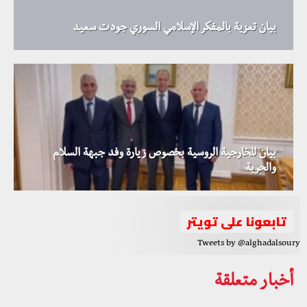
بيان تعزية بالمفكر الإسلامي السوري جودت سعيد
بيان للخارجية الروسية بخصوص زيارة وفد جبهة السلام
والحرية
تابعونا على تويتر
Tweets by @alghadalsoury
أخبار متعلقة