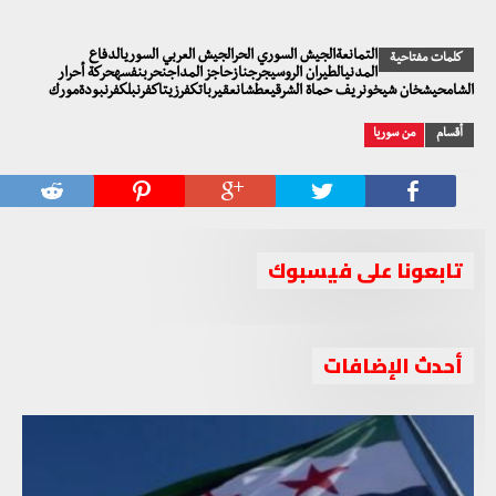
التمانعةالجيش السوري الحرالجيش العربي السوريالدفاع
كلمات مفتاحية
المدنيالطيران الروسيجرجنازحاجز المداجنحربنفسهحركة أحرار
الشامحيشخان شيخونريف حماة الشرقيعطشانعقيرباتكفرزيتاكفرنبلكفرنبودةمورك
أقسام
من سوريا
تابعونا على فيسبوك
أحدث الإضافات