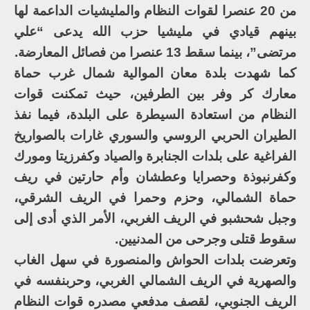
من 20 عنصرا لقوات النظام والمليشيات الداعمة لها
بينهم قيادي في مليشيا حزب الله يدعى “علي
مرتضى”، بينما سقط 13 عنصرا من فصائل المعارضة.
كما شهدت بلدة معان الموالية شمال غرب حماة
معارك كر وفر بين الطرفين، حيث تمكنت قوات
النظام من استعادة السيطرة على البلدة، فيما نفذ
الطيران الحربي الروسي والسوري غارات بالصواريخ
الفراغية على بلدات الجنابرة والصياد وكفرزيتا ومورك
وكفرنبوذة وحصرايا وعطشان وأم حارتين في ريف
حماة الشمالي، وحزم وحمرا في الريف الشرقي،
وجبل شحشبو في الريف الغربي، الأمر الذي أدى إلى
سقوط قتلى وجرحى من المدنيين.
وتعرضت بلدات الحواش والمنصورة في سهل الغاب
والصهرية في الريف الشمالي الغربي، وحربنفسه في
الريف الجنوبي، لقصف مدفعي مصدره قوات النظام