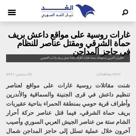
غارات روسية على مواقع داعش بريف
حماة الشرقي ومقتل عناصر للنظام
في حاجز المداجن
الطيران الحربي يستهدف بعدة غارات أطراف بلدة حيش بريف إدلب الجنوبي
1027 مشاهدات
23 سبتمبر، 2017
شنت مقاتلات روسية غارات على مواقع لعناصر
تنظيم داعش في قرى الجنينة والسماقية والأندرين
وأطراف قرية حومي بمنطقة الحمراء بناحية عقيربات
بريف حماة الشرقي، فيما قتل عناصر حركة أحرار
الشام ستة من عناصر الجيش العربي السوري وأصيب
آخرون خلال عملية تسلل إلى حاجز المداجن شمال