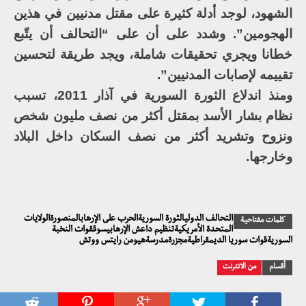
الشهود، لوجد أدلة كثيرة على مقتل مدنيين في هذين
الهجومين”. وشدد على أن على “التحالف أن يتّبع
خطانا ويجري تحقيقات شاملة، ويجد طريقة لتحسين
تقييمه لإصابات المدنيين”.
ومنذ اندلاع الثورة السورية في آذار 2011، تسبب
نظام بشار الأسد بمقتل أكثر من نصف مليون شخص
ونزوح وتشريد أكثر من نصف السكان داخل البلاد
وخارجها.
التحالف الدوليالثورة السوريةالحرب على الإرهابالمنصورةالولايات
كلمات مفتاحية
المتحدة الأمريكيةتنظيم داعش الإرهابيسوققوات النخبة
السوريةقوات سوريا الديمقراطيةمجزرةمدرسةهيومن رايتس ووتش
أقسام
من الانترنت