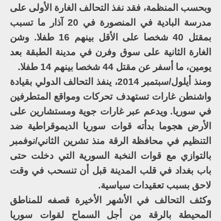
وبحسب المنظمة، فقد نفذ التحالف الغارة الأولى على
مدرسة البادية في المنصورة في 20 آذار ما تسبب
بمقتل 40 شخصا على الأقل بينهم 16 طفلا. وشن
الغارة الثانية على سوق وفرن في مدينة الطبقة بعد
يومين، ما أسفر عن مقتل 44 شخصا بينهم 14 طفلا.
ومنذ أيلول/سبتمبر 2014، ينفذ التحالف الدولي بقيادة
واشنطن غارات تستهدف تحركات ومواقع المتطرفين
في سوريا. ويدعم عبر غارات جوية ومستشارين على
الأرض هجوما بدأته قوات سوريا الديموقراطية ضد
التنظيم في محافظة الرقة منذ تشرين الثاني/نوفمبر
بالتوازي مع قوات النخبة السورية التي دخلت حتى
باب بغداد في قلب المدينة قبل أن تنسحب في وقت
لاحق بسبب تعقيدات سياسية.
وكثف التحالف في الأشهر الأخيرة قصفه للمناطق
المحيطة بالرقة من أجل السماح لقوات سوريا