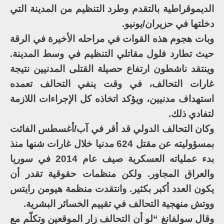
الديموقراطية بالتقدم وطرد التنظيم من المدينة التي
دخلتها في حزيران/يونيو.
وبات هجوم هذه القوات في مراحله الأخيرة في الرقة
حيث تطارد فلول مقاتلي التنظيم في وسط المدينة.
وينتقد ناشطون ارتفاع حصيلة القتلى المدنيين نتيجة
غارات التحالف، في وقت ينفي التحالف تعمده
استهداف مدنيين، ويؤكد اتخاذه كل الإجراءات اللازمة
لتفادي ذلك.
وكان التحالف الدولي قد أقر في آب/أغسطس الفائت
بمسؤوليته عن مقتل 624 مدنيا خلال غارات شنها منذ
بدء عملياته العسكرية صيف عام 2014 في سوريا
والعراق المجاور. ولكن منظمات حقوقية تقدر أن
يكون العدد أكبر بكثير. وانتقدت منظمة هيومن رايتس
ووتش منهجية التحالف في تقييم الخسائر البشرية.
وقال سولفانغ “لو أن التحالف زار الموقعين وتكلّم مع