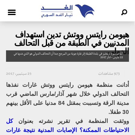
هيومن رايتس ووتش تدين استهداف
المدنيين في الطبقة من قبل التحالف
الدولي
أنقاض سوق ومخبز في بلدة الطبقة إثر غارة جوية من المرجح جدا أن التحالف الدولي هو الذي شنها في
22 مارس - آذار 2017
973 مشاهدات
25 سبتمبر، 2017
أدانت منظمة هيومن رايتس ووتش غارات نفذها
التحالف الدولي خلال شهر آذار/مارس الماضي قرب
مدينة الرقة وتسببت بمقتل 84 مدنيا على الأقل بينهم
30 طفلا.
ووثقت المنظمة في تقرير نشرته بعنوان
كل
الاحتياطات الممكنة؟ الإصابات المدنية نتيجة غارات