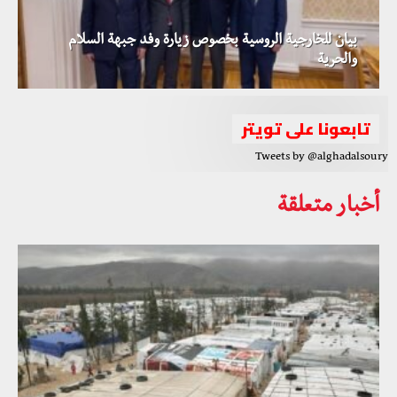
بيان للخارجية الروسية بخصوص زيارة وفد جبهة السلام
والحرية
تابعونا على تويتر
Tweets by @alghadalsoury
أخبار متعلقة