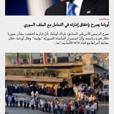
من الانترنت
أوباما يصرح بإخفاق إدارته في التعامل مع الملف السوري
صرح الرئيس الأمريكي السابق، باراك أوباما، بأنّ إدارته أخفقت بشأن سوريا
خلال فترة رئاسته، وأنّ استمرار المأساة السوريّة “يؤلمه”. وقال أوباما، خلال
مقابلة أجراها مع قناة NTV الألمانية: “ما...