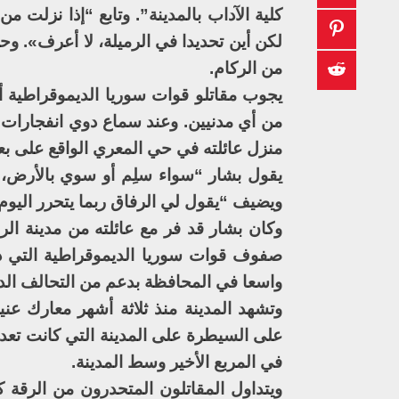
كلية الآداب بالمدينة”. وتابع “إذا نزلت
لكن أين تحديدا في الرميلة، لا أعرف». و
من الركام.
يجوب مقاتلو قوات سوريا الديموقراطية أزق
من أي مدنيين. وعند سماع دوي انفجارات ل
منزل عائلته في حي المعري الواقع على بعد 500 متر غربا وما زال تنظيم داعش يسيطر ع
يقول بشار “سواء سلِم أو سوي بالأرض، أ
ويضيف “يقول لي الرفاق ربما يتحرر اليوم.
صفوف قوات سوريا الديموقراطية التي دخ
واسعا في المحافظة بدعم من التحالف الد
وتشهد المدينة منذ ثلاثة أشهر معارك عن
على السيطرة على المدينة التي كانت تعد 
في المربع الأخير وسط المدينة.
ويتداول المقاتلون المتحدرون من الرقة 