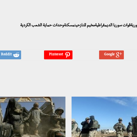
سوريةقوات سوريا الديمقراطيةمخيم للنازحينمسكنةوحدات حماية الشعب الكردية