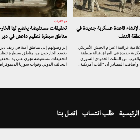
من الانترنت
لإنشاء قاعدة عسكرية جديدة في
تحقيقات مستفيضة يخضع لها الخار
نطقة التنف
مناطق سيطرة تنظيم داعش في دير ال
امية عراقية اعتزام الجيش الأمريكي
إثر وصولهم إلى مناطق آمنة في ريف ديرا
رية جديدة في العراق قبالة منطقة
يخضع الخارجون من مناطق سيطرة تنظي
 بالقرب من المثلث الحدودي السوري
لتحقيقات مستفيضة تجرى على يد محققي
 وأضافت المصادر أن “آليات أمريكية...
التحالف الدولي وقوات سوريا الديموقراطي
الرئيسية
طلب انتساب
اتصل بنا
تيار الغد السوري @ 2017