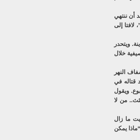
 أن ننتهي
 لافتا إلى
ة. ويتحدر
الصيفية خلال
فاف النهر
 قتاله في
وع. ويقول
ث.. من لا
يت ما زال
ماذا يمكن