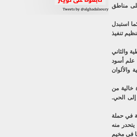
على مناطق
Tweets by @alghadalsoury
ما استبدل
ظيم تنفيذ
ة والثاني
 علم أسود
 والألوان
 خالية من
إلى الحي.
ة في حملة
يتحدر منه
ا في مخيم