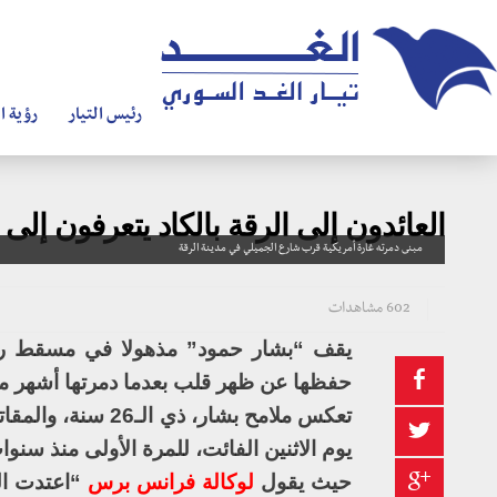
رئيس التيار
رؤية ال
العائدون إلى الرقة بالكاد يتعرفون إلى 
مبنى دمرته غارة أمريكية قرب شارع الجميلي في مدينة الرقة
602 مشاهدات
يقف “بشار حمود” مذهولا في مسقط رأسه
حفظها عن ظهر قلب بعدما دمرتها أشهر م
تعكس ملامح بشار،
يوم الاثنين الفائت، للمرة الأولى منذ سن
حيث يقول
لوكالة فرانس برس
“اعتدت ال