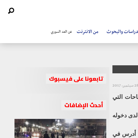
دراسات والبحوث
من الانترنت
عن الغد السوري
تابعونا على فيسبوك
 سبتمبر، 2017
احات التي
أحدث الإضافات
ول لدى دخوله
ت أدرس في