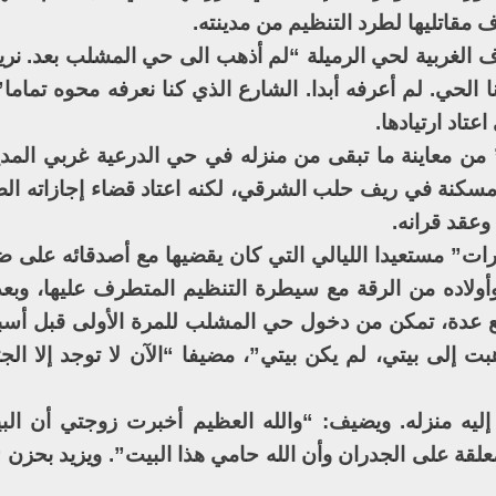
مقاتليها لطرد التنظيم من مدينته.
 الغربية لحي الرميلة “لم أذهب الى حي المشلب بعد. نريد
الحي. لم أعرفه أبدا. الشارع الذي كنا نعرفه محوه تماما”،
عتاد ارتيادها.
ن معاينة ما تبقى من منزله في حي الدرعية غربي المدين
العمر 39 سنة من بلدة مسكنة في ريف حلب الشرقي، لكنه اعتاد قضاء إجازاته 
وعقد قرانه.
ات” مستعيدا الليالي التي كان يقضيها مع أصدقائه على ض
أولاده من الرقة مع سيطرة التنظيم المتطرف عليها، وبعد
 عدة، تمكن من دخول حي المشلب للمرة الأولى قبل أسب
إلى بيتي، لم يكن بيتي”، مضيفا “الآن لا توجد إلا الجث
إليه منزله. ويضيف: “والله العظيم أخبرت زوجتي أن الب
لقة على الجدران وأن الله حامي هذا البيت”. ويزيد بحزن “