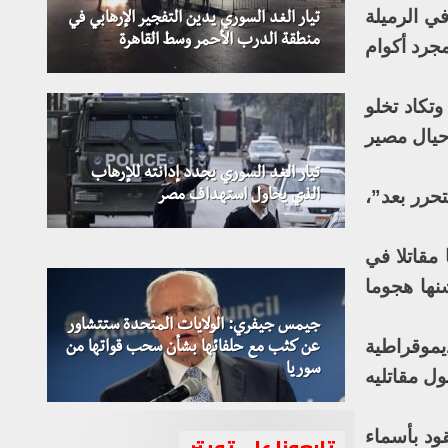
ي الرميلة
تيار الغد السوري يدين التفجير الإرهابي في
منطقة الدرب الأحمر وسط القاهرة
جرد أكوام
وتكاد تخلو
حيال مصير
تيار الغد السوري يجدد إدانته للإرهاب
عشرات القتلى والجرحى جراء انفجار
حرر بعد”،
الذي يحاول استهداف مصر
مفخختين في مدينة إدلب
م عاد إليها مقاتلا في
نها هجوما
جيمس جيفري: الولايات المتحدة ستتشاور
يموقراطية
عن كثب مع حلفائها بشأن سحب قواتها من
سوريا
ل مقاتليه
ود بأسماء
تابعونا على تويتر