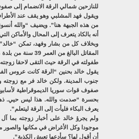
للنازحين شمالي الرقة الانضمام إلى صفوف 
ويقول فهد المشلبي وهو يقف عند الأطراف
من هذه الجبهة هنا”. ويضيف “والله أنسونا 
أنه بالكاد يتعرف إلى المحال والأماكن التي ا
وبخلاف كل من بشار وفهد، تمكن “خالد” م
المقاتل البالغ من 
طفولته في الرقة حيث التقى لاحقا زوجته 
يقول خالد بحنين “الرقة كانت عروس الفر
جنوب المدينة. ولكن خالد فر مع زوجته و
صفوف قوات سوريا الديموقراطية لأسابيع
بحسرة “صدمت والله. هذا ليس حيي. ذهبت 
يعرف البكاء فليأت إلى الرقة ليتعلم”.
ولم يجرؤ خالد على أخبار زوجته بما آل 
موجودا وكل الأغراض في مكانها والصور مع
أن أقول لها؟ سأدعها تعيش الكذبة”.