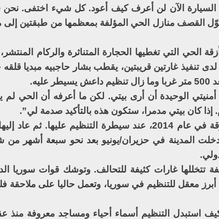
 من السيارة الآن لن أعرف كيف أعود. كل شيء اختفى. نحن ف
حوّل القصف منازل الحي المؤلفة بمعظمها من طبقتين إلى م
ة الحي التي تغطيها الحجارة المتناثرة والركام المنتشر، 
دى تنفيذ غارتين قريبتين، يقطب بشار حاجبيه مبديا قلقه 
ليه.
منيتي الوحيدة أن أرى بيتي. لكن ما أعرفه أن الحي لم يت
 إذا كان بيتي مدمرا، ستكون هذه بالتأكيد صدمة لي”.
وكان بشار قد فر مع عائلته من مدينة الرقة في عام 2014، عند سيطرة التنظيم عليها. ث
لت المدينة في حزيران/يونيو بعد نحو سبعة أشهر من ش
ولي.
يفة تتخللها غارات كثيفة للتحالف. وتوشك قوات سوريا الد
أبرز معقل للتنظيم في سوريا، وتعمل حاليا على ملاحقة فلو
كيف استبدل التنظيم أسماء أحياء ومساجد معروفة منذ عق