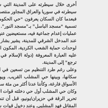
أخرى خلال سيطرته على المدينة التي شك
سيطرته في سوريا والعراق المجاور منتصف عا
فبعدما كان السكان يعرفون “حي الحكومة
تسمية “مسجد الباسل” بـ”مسجد النور”. وب
عمليات إعدام جماعية فيه، مستعيضين عنها
عند المدخل الشرقي للمدينة، يشير بشار ا
لوحدات حماية الشعب الكردية، المكون 
عليه العبارة المعروفة (دولة الإسلام في
ترجع” إلى المدينة.
وعلى رغم طرد التنظيم من تسعين في الم
سكانها، وبينها حي المشلب القريب. وي
الأسواق فارغة، وكأننا عدنا أكثر من مئة س
وكان حي المشلب أول حي دخلته قوات الن
تحرير الرقة في حزيران/يونيو، قبل أن 
المقاتل فهد المشلبي. وعند دخول قوات سو