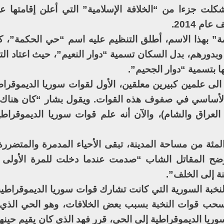
لت جزءا من “الخلافة الإسلامية” التي أعلن إقامتها 
م 2014.
” بهذا الاسم، أطلق التنظيم عليه اسم “حي الحكمة”، ك
دورهم، بدل السكان تسمية “دوار النعيم”، حيث اعتاد التن
 بتسمية “دوار الجحيم”.
لى علمين كبيرين معلقين، الأول لقوات سوريا الديموقراطي
الأساسي في صفوف هذه القوات. ويقول بشار “كان هناك
 العراق والشام)، والآن أنه علم قوات سوريا الديموقراطية
ئة من مساحة المدينة، تبقى الأحياء المدمرة والمتضررة
وضح المقاتل الشاب “صدمت عندما دخلت للمرة الأولى 
نة إلى الخلف”.
خبة السورية التي كانت تشارك قوات سوريا الديموقراطي
تنسحب قوات النخبة بسبب بعض الخلافات، وهو الحي الذي 
ريا الديموقراطية إلى الحي، قرر فهد الذي كان يقيم حينه