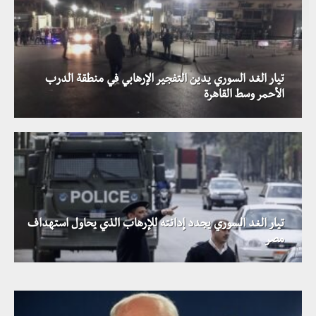
تيار الغد السوري يدين التفجير الإرهابي في منطقة الدرب
الأحمر وسط القاهرة
تيار الغد السوري يجدد إدانته للإرهاب الذي يحاول استهداف
عشرات القتلى والجرحى جراء انفجار مفخختين في مدينة
مصر
إدلب