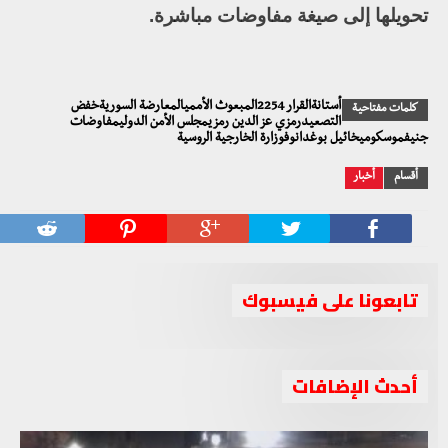
تحويلها إلى صيغة مفاوضات مباشرة.
أستانةالقرار 2254المبعوث الأمميالمعارضة السوريةخفض
كلمات مفتاحية
التصعيدرمزي عز الدين رمزيمجلس الأمن الدوليمفاوضات
جنيفموسكوميخائيل بوغدانوفوزارة الخارجية الروسية
أقسام
أخبار
تابعونا على فيسبوك
أحدث الإضافات