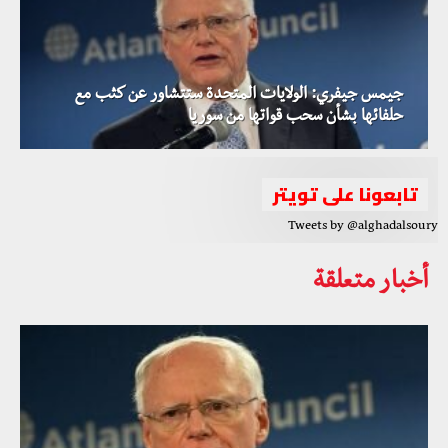
جيمس جيفري: الولايات المتحدة ستتشاور عن كثب مع
حلفائها بشأن سحب قواتها من سوريا
تابعونا على تويتر
Tweets by @alghadalsoury
أخبار متعلقة